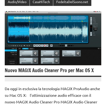
Audio/Video
CasaHiTech
FedeltaDelSuono.net
Nuovo MAGIX Audio Cleaner Pro per Mac OS X
10
Andrea
Ottobre
Bassanelli
Da oggi in esclusiva la tecnologia MAGIX ProAudio anche
2015
su Mac OS X: l’ottimizzazione audio efficace con il
nuovo MAGIX Audio Cleaner Pro MAGIX Audio Cleaner