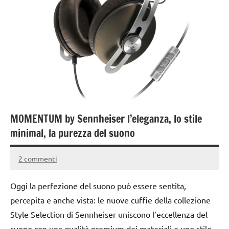
MOMENTUM by Sennheiser l’eleganza, lo stile
minimal, la purezza del suono
2 commenti
11
Andrea
Ottobre
Bassanelli
Oggi la perfezione del suono può essere sentita,
2015
percepita e anche vista: le nuove cuffie della collezione
Style Selection di Sennheiser uniscono l’eccellenza del
suono con una qualità premium dei materiali e uno stile