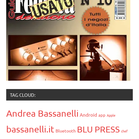
TAG CLOUD:
Andrea Bassanelli
Android
app
Apple
bassanelli.it
BLU PRESS
Bluetooth
chef