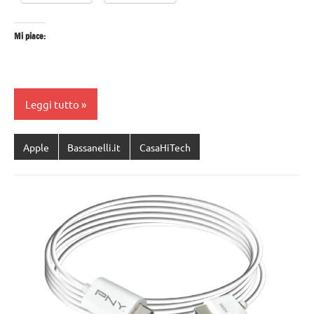
Mi piace:
Leggi tutto
Apple
Bassanelli.it
CasaHiTech