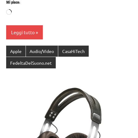
Mi piace:
Caricamento
in
corso…
Leggi tutto
Apple
Audio/Video
CasaHiTech
FedeltaDelSuono.net