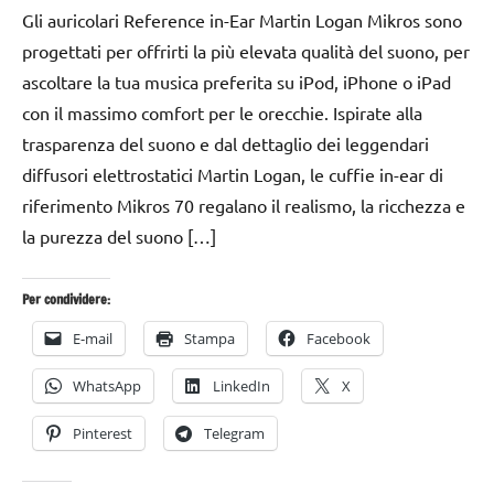
Ottobre
Bassanelli
Gli auricolari Reference in-Ear Martin Logan Mikros sono
2015
progettati per offrirti la più elevata qualità del suono, per
ascoltare la tua musica preferita su iPod, iPhone o iPad
con il massimo comfort per le orecchie. Ispirate alla
trasparenza del suono e dal dettaglio dei leggendari
diffusori elettrostatici Martin Logan, le cuffie in-ear di
riferimento Mikros 70 regalano il realismo, la ricchezza e
la purezza del suono […]
Per condividere:
E-mail
Stampa
Facebook
WhatsApp
LinkedIn
X
Pinterest
Telegram