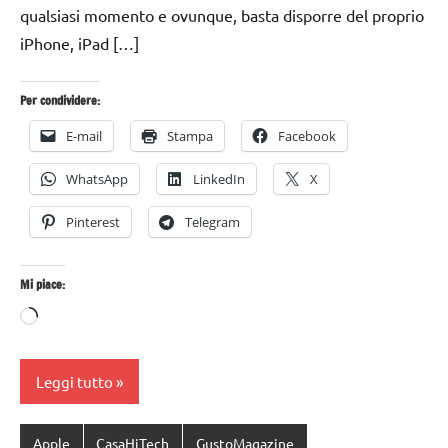
qualsiasi momento e ovunque, basta disporre del proprio
iPhone, iPad […]
Per condividere:
E-mail
Stampa
Facebook
WhatsApp
LinkedIn
X
Pinterest
Telegram
Mi piace:
Caricamento
in
corso…
Leggi tutto
Apple
CasaHiTech
GustoMagazine