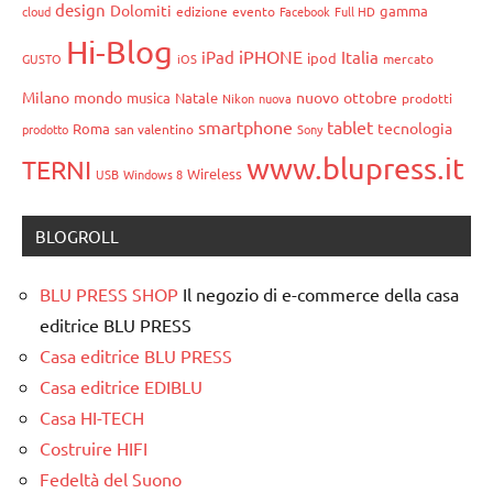
design
Dolomiti
gamma
cloud
edizione
evento
Facebook
Full HD
Hi-Blog
iPHONE
iPad
Italia
ipod
GUSTO
iOS
mercato
Milano
mondo
nuovo
ottobre
musica
Natale
Nikon
nuova
prodotti
smartphone
tablet
tecnologia
Roma
prodotto
san valentino
Sony
www.blupress.it
TERNI
Wireless
USB
Windows 8
BLOGROLL
BLU PRESS SHOP
Il negozio di e-commerce della casa
editrice BLU PRESS
Casa editrice BLU PRESS
Casa editrice EDIBLU
Casa HI-TECH
Costruire HIFI
Fedeltà del Suono