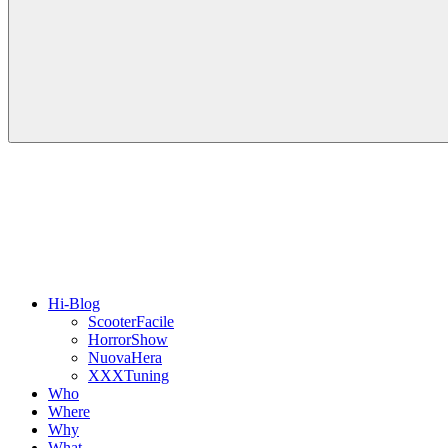
Hi-Blog
ScooterFacile
HorrorShow
NuovaHera
XXXTuning
Who
Where
Why
What