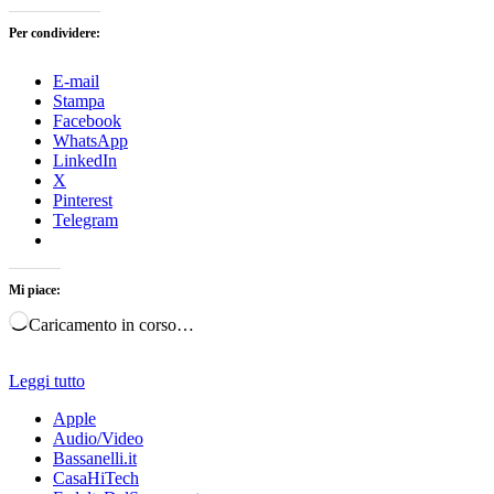
Per condividere:
E-mail
Stampa
Facebook
WhatsApp
LinkedIn
X
Pinterest
Telegram
Mi piace:
Caricamento in corso…
Leggi tutto
Apple
Audio/Video
Bassanelli.it
CasaHiTech