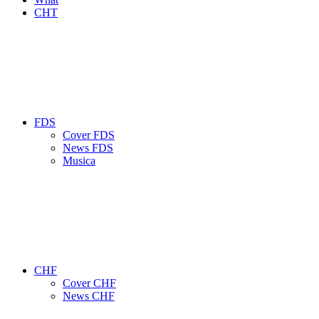
CHT
FDS
Cover FDS
News FDS
Musica
CHF
Cover CHF
News CHF