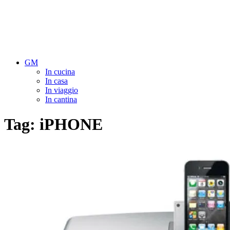
GM
In cucina
In casa
In viaggio
In cantina
Tag:
iPHONE