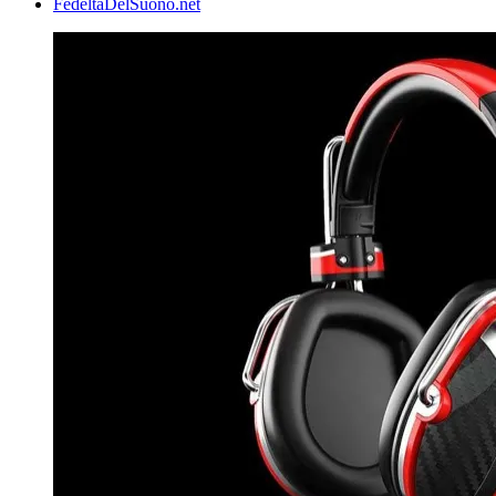
FedeltaDelSuono.net