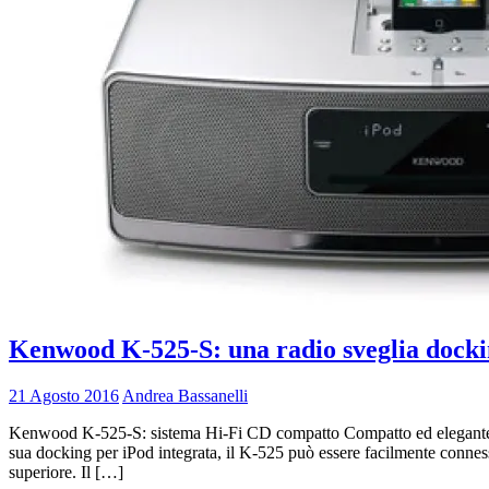
Kenwood K-525-S: una radio sveglia dockin
21 Agosto 2016
Andrea Bassanelli
Kenwood K-525-S: sistema Hi-Fi CD compatto Compatto ed elegante, il
sua docking per iPod integrata, il K-525 può essere facilmente connes
superiore. Il […]