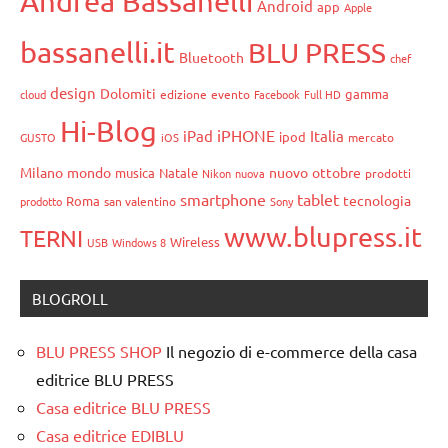
Andrea Bassanelli
Android
app
Apple
bassanelli.it
BLU PRESS
Bluetooth
chef
design
Dolomiti
gamma
cloud
edizione
evento
Facebook
Full HD
Hi-Blog
iPHONE
iPad
Italia
ipod
GUSTO
iOS
mercato
Milano
mondo
nuovo
ottobre
musica
Natale
Nikon
nuova
prodotti
smartphone
tablet
tecnologia
Roma
prodotto
san valentino
Sony
www.blupress.it
TERNI
Wireless
USB
Windows 8
BLOGROLL
BLU PRESS SHOP
Il negozio di e-commerce della casa
editrice BLU PRESS
Casa editrice BLU PRESS
Casa editrice EDIBLU