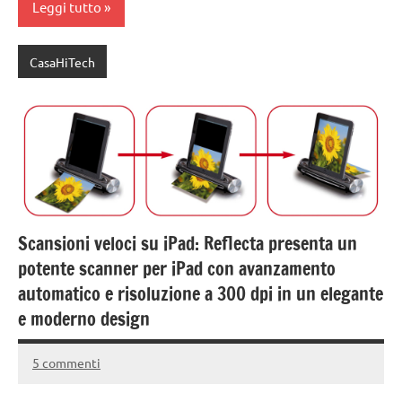
Leggi tutto
CasaHiTech
Scansioni veloci su iPad: Reflecta presenta un
potente scanner per iPad con avanzamento
automatico e risoluzione a 300 dpi in un elegante
e moderno design
5 commenti
10
Andrea
Marzo
Bassanelli