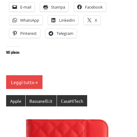
E-mail
Stampa
Facebook
WhatsApp
LinkedIn
X
Pinterest
Telegram
Mi piace:
Leggi tutto
Apple
Bassanelli.it
CasaHiTech