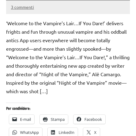
3 commenti
27
Andrea
Aprile
Bassanelli
‘Welcome to the Vampire’s Lair…If You Dare!’ delivers
2016
frights and fun through unusual vampire and his oddball
antics App users everywhere will become totally
engrossed—and more than slightly spooked—by
“Welcome to the Vampire’s Lair…If You Dare!,” a thrilling
and thoroughly entertaining new app created by writer
and director of “Night of the Vampire,” Alê Camargo.
Inspired by the original “Night of the Vampire” movie—
which was shot […]
Per condividere:
E-mail
Stampa
Facebook
WhatsApp
LinkedIn
X