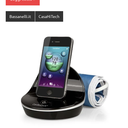
Bassanelli.it
CasaHiTech