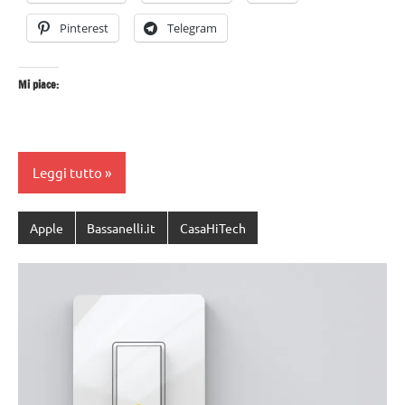
Pinterest
Telegram
Mi piace:
Leggi tutto
Apple
Bassanelli.it
CasaHiTech