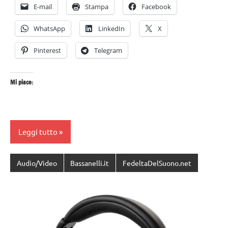
E-mail
Stampa
Facebook
WhatsApp
LinkedIn
X
Pinterest
Telegram
Mi piace:
Leggi tutto
Audio/Video
Bassanelli.it
FedeltaDelSuono.net