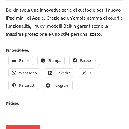
Marzo
Bassanelli
Belkin svela una innovativa serie di custodie per il nuovo
2016
iPad mini di Apple. Grazie ad un’ampia gamma di colori e
funzionalità, i nuovi modelli Belkin garantiscono la
massima protezione e uno stile personalizzato.
Per condividere:
E-mail
Stampa
Facebook
WhatsApp
LinkedIn
X
Pinterest
Telegram
Mi piace: