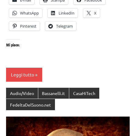
E-mail
Stampa
Facebook
WhatsApp
LinkedIn
X
Pinterest
Telegram
Mi piace:
Leggi tutto
Audio/Video
Bassanelli.it
CasaHiTech
FedeltaDelSuono.net