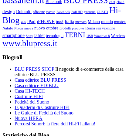
bassanelli.it
BLU PRESS
Bluetooth
chef
cloud
Hi-
design
Dolomiti
gamma
edizione
evento
Facebook
Full HD
GUSTO
Blog
iPHONE
Italia
iPad
Milano
mondo
musica
ipod
mercato
iOS
ottobre
Natale
nuovo
Roma
Nikon
nuova
prodotti
prodotto
san valentino
TERNI
smartphone
tablet
tecnologia
Wireless
USB
Windows 8
Sony
www.blupress.it
Blogroll
BLU PRESS SHOP
Il negozio di e-commerce della casa
editrice BLU PRESS
Casa editrice BLU PRESS
Casa editrice EDIBLU
Casa HI-TECH
Costruire HIFI
Fedeltà del Suono
I Quaderni di Costruire HIFI
Le Guide di Fedeltà del Suono
Nuova HERA
Percorsi Sonori: la fiera dell'Hi-Fi italiana!
Statistiche del Blog