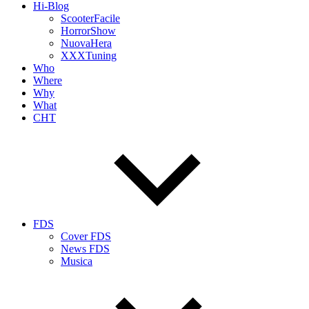
Hi-Blog
ScooterFacile
HorrorShow
NuovaHera
XXXTuning
Who
Where
Why
What
CHT
FDS
Cover FDS
News FDS
Musica