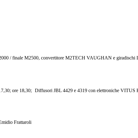
pre C2000 / finale M2500, convertitore M2TECH VAUGHAN e giradisch
ore 17,30; ore 18,30; Diffusori JBL 4429 e 4319 con elettroniche VI
midio Frattaroli