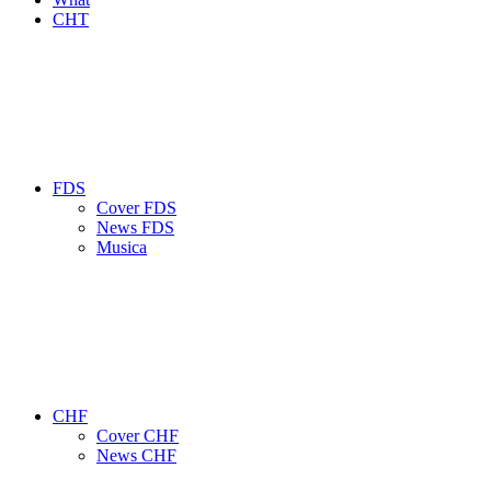
CHT
FDS
Cover FDS
News FDS
Musica
CHF
Cover CHF
News CHF