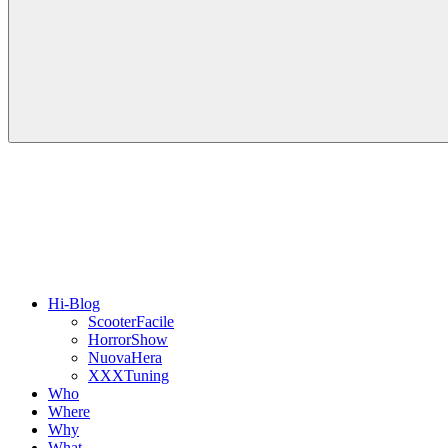
Hi-Blog
ScooterFacile
HorrorShow
NuovaHera
XXXTuning
Who
Where
Why
What