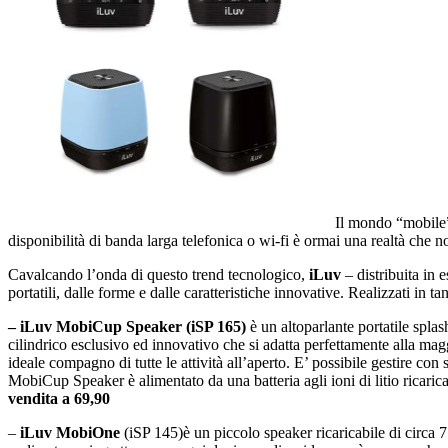
Il mondo “mobile”
disponibilità di banda larga telefonica o wi-fi è ormai una realtà che n
Cavalcando l’onda di questo trend tecnologico,
iLuv
– distribuita in 
portatili, dalle forme e dalle caratteristiche innovative. Realizzati in 
– iLuv MobiCup Speaker (iSP 165)
è un altoparlante portatile splas
cilindrico esclusivo ed innovativo che si adatta perfettamente alla magg
ideale compagno di tutte le attività all’aperto. E’ possibile gestire co
MobiCup Speaker è alimentato da una batteria agli ioni di litio ricaric
vendita a 69,90
–
iLuv MobiOne
(iSP 145)è un piccolo speaker ricaricabile di circa 