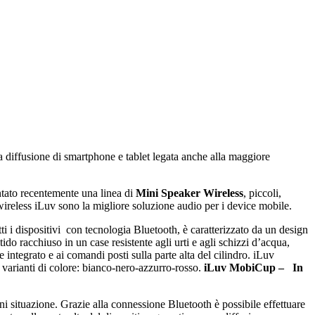
 diffusione di smartphone e tablet legata anche alla maggiore
tato recentemente una linea di
Mini Speaker Wireless
, piccoli,
er wireless iLuv sono la migliore soluzione audio per i device mobile.
tti i dispositivi con tecnologia Bluetooth, è caratterizzato da un design
ido racchiuso in un case resistente agli urti e agli schizzi d’acqua,
 integrato e ai comandi posti sulla parte alta del cilindro. iLuv
o varianti di colore: bianco-nero-azzurro-rosso.
iLuv MobiCup – In
i situazione. Grazie alla connessione Bluetooth è possibile effettuare