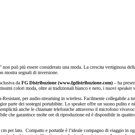
 non può più essere considerato una moda. La crescita vertiginosa della
on mostra segnali di inversione.
esclusiva da
FG Distribuzione (www.fgdistribuzione.com)
– ha presen
tantissimi colori moda, oltre ai tradizionali bianco e nero, i nuovi speak
h-Resistant, per audio-streaming in wireless. Facilmente collegabile a tu
ior parte dei sostegni portabibite. Lo speaker offre un suono pulito e nit
n semplicità anche le chiamate telefoniche attraverso il microfono vivavoce
abile che garantisce molte ore di riproduzione ed è disponibile in quattr
7 cm per lato. Compatto e portatile è l’ideale compagno di viaggio in ogn