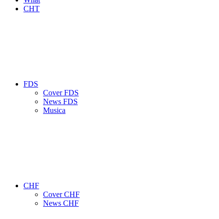
CHT
FDS
Cover FDS
News FDS
Musica
CHF
Cover CHF
News CHF