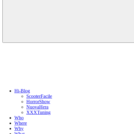
Hi-Blog
ScooterFacile
HorrorShow
NuovaHera
XXXTuning
Who
Where
Why
What