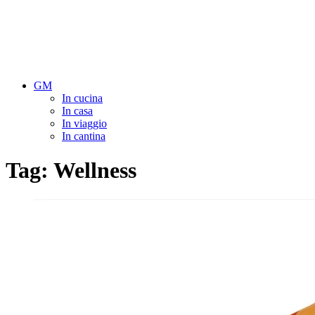
GM
In cucina
In casa
In viaggio
In cantina
Tag:
Wellness