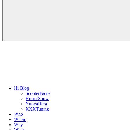
Hi-Blog
ScooterFacile
HorrorShow
NuovaHera
XXXTuning
Who
Where
Why
What