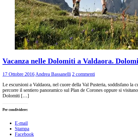
Vacanza nelle Dolomiti a Valdaora. Dolomit
17 Ottobre 2016
Andrea Bassanelli
2 commenti
Le escursioni a Valdaora, nel cuore della Val Pusteria, soddisfano la 
percorre il sentiero panoramico sul Plan de Corones oppure si visitano l
Dolomiti […]
Per condividere:
E-mail
Stampa
Facebook