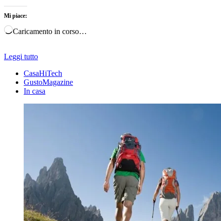
Mi piace:
Caricamento in corso…
Leggi tutto
CasaHiTech
GustoMagazine
In casa