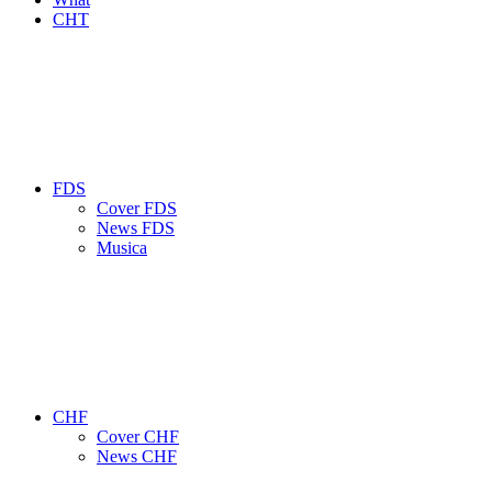
CHT
FDS
Cover FDS
News FDS
Musica
CHF
Cover CHF
News CHF