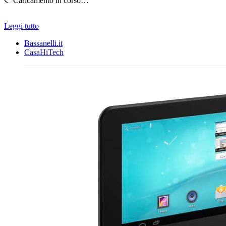
Caricamento in corso…
Leggi tutto
Bassanelli.it
CasaHiTech