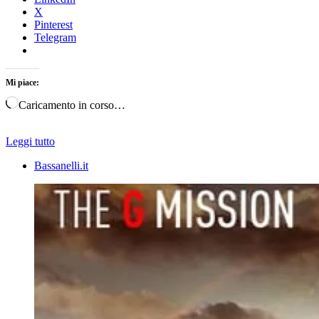
X
Pinterest
Telegram
Mi piace:
Caricamento in corso…
Leggi tutto
Bassanelli.it