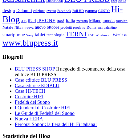
Bluetooth
chef
cloud
Hi-
design
Dolomiti
gamma
edizione
evento
Facebook
Full HD
GUSTO
Blog
iPHONE
Italia
iPad
Milano
mondo
musica
ipod
mercato
iOS
ottobre
Natale
nuovo
Roma
Nikon
nuova
prodotti
prodotto
san valentino
TERNI
smartphone
tablet
tecnologia
Wireless
USB
Windows 8
Sony
www.blupress.it
Blogroll
BLU PRESS SHOP
Il negozio di e-commerce della casa
editrice BLU PRESS
Casa editrice BLU PRESS
Casa editrice EDIBLU
Casa HI-TECH
Costruire HIFI
Fedeltà del Suono
I Quaderni di Costruire HIFI
Le Guide di Fedeltà del Suono
Nuova HERA
Percorsi Sonori: la fiera dell'Hi-Fi italiana!
Statistiche del Blog