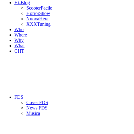
Hi-Blog
ScooterFacile
HorrorShow
NuovaHera
XXXTuning
Who
Where
Why
What
CHT
FDS
Cover FDS
News FDS
Musica