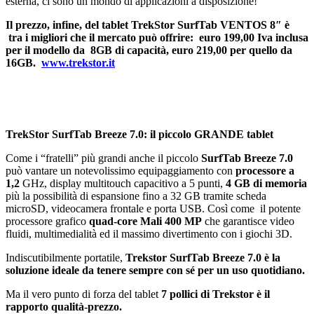
esterna, ci sono un mondo di applicazioni a disposizione!
Il prezzo, infine, del tablet TrekStor SurfTab VENTOS 8″ è
tra i migliori che il mercato può offrire: euro 199,00 Iva inclusa
per il modello da 8GB di capacità, euro 219,00 per quello da
16GB.
www.trekstor.it
TrekStor SurfTab Breeze
7.0: il piccolo GRANDE tablet
Come i “fratelli” più grandi anche il piccolo
SurfTab Breeze
7.0
può vantare un notevolissimo equipaggiamento con
processore a
1,2
GHz, display multitouch capacitivo a 5 punti,
4 GB di memoria
più la possibilità di espansione fino a 32 GB tramite scheda
microSD, videocamera frontale e porta USB. Così come il potente
processore grafico
quad-core
Mali 400 MP
che garantisce video
fluidi, multimedialità ed il massimo divertimento con i giochi 3D.
Indiscutibilmente portatile,
Trekstor
SurfTab Breeze
7.0 è la
soluzione ideale da tenere sempre con sé per un uso quotidiano.
Ma il vero punto di forza del tablet
7 pollici di Trekstor è il
rapporto qualità-prezzo.