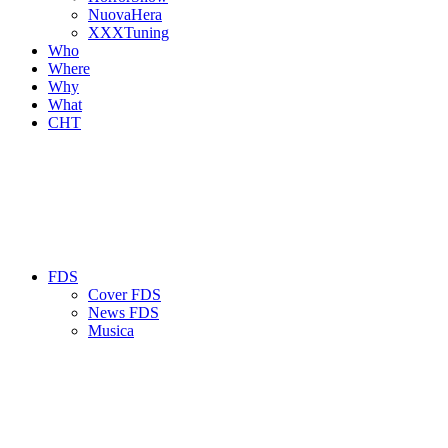
NuovaHera
XXXTuning
Who
Where
Why
What
CHT
FDS
Cover FDS
News FDS
Musica