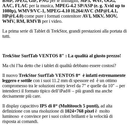
BMP, JPEG, GIF, PNG
per le immagini,
MP3, WAV, OGG,
AAC, FLAC
per la musica,
MPEG-4.2 SP/ASP (e. g. Xvid up to
1080p), WMV9/VC-1, MPEG-4.10 H.264/AVC (MP@L4.1,
HP@L4.0)
come pure i formati contenitore
AVI, MKV, MOV,
WMV, RM, RMVB
per i video.
La prima serie di Tablet di TrekStor, grandi prestazioni alla portata di
tutti.
TrekStor SurfTab VENTOS 8″ :
La qualità al giusto prezzo!
Ma chi l’ha detto che i tablet di qualità debbano essere costosi?
Il nuovo
TrekStor SurfTab VENTOS 8“ è infatti estremamente
leggero e
sottile
con i suoi 11.2 mm di spessore ed
è un ottimo
compromesso tra le soluzioni entry level da 7″ e quelle da 10″ – per
intenderci il formato tipico dell’iPad® – più grandi ma anche
decisamente più care.
Il display capacitivo
IPS di 8“
(Multitouch 5 punti),
ad alta
definizione con una risoluzione di
1024×768 pixel
è molto
luminoso e convince per i suoi colori brillanti e la velocità di
risposta ai comandi.