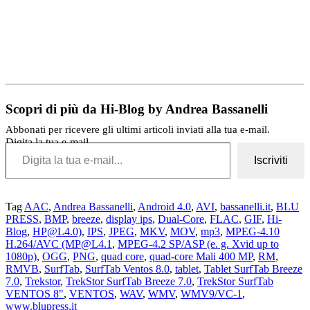
Scopri di più da Hi-Blog by Andrea Bassanelli
Abbonati per ricevere gli ultimi articoli inviati alla tua e-mail.
Digita la tua e-mail...
Iscriviti
Tag
AAC
,
Andrea Bassanelli
,
Android 4.0
,
AVI
,
bassanelli.it
,
BLU
PRESS
,
BMP
,
breeze
,
display ips
,
Dual-Core
,
FLAC
,
GIF
,
Hi-
Blog
,
HP@L4.0)
,
IPS
,
JPEG
,
MKV
,
MOV
,
mp3
,
MPEG-4.10
H.264/AVC (MP@L4.1
,
MPEG-4.2 SP/ASP (e. g. Xvid up to
1080p)
,
OGG
,
PNG
,
quad core
,
quad-core Mali 400 MP
,
RM
,
RMVB
,
SurfTab
,
SurfTab Ventos 8.0
,
tablet
,
Tablet SurfTab Breeze
7.0
,
Trekstor
,
TrekStor SurfTab Breeze 7.0
,
TrekStor SurfTab
VENTOS 8"
,
VENTOS
,
WAV
,
WMV
,
WMV9/VC-1
,
www.blupress.it