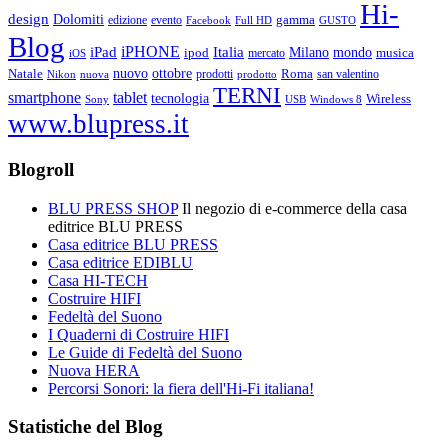
Hi-
design
Dolomiti
gamma
edizione
evento
Facebook
Full HD
GUSTO
Blog
iPHONE
Italia
iPad
Milano
mondo
musica
ipod
mercato
iOS
ottobre
Natale
nuovo
Roma
Nikon
nuova
prodotti
prodotto
san valentino
TERNI
smartphone
tablet
tecnologia
Wireless
USB
Windows 8
Sony
www.blupress.it
Blogroll
BLU PRESS SHOP
Il negozio di e-commerce della casa
editrice BLU PRESS
Casa editrice BLU PRESS
Casa editrice EDIBLU
Casa HI-TECH
Costruire HIFI
Fedeltà del Suono
I Quaderni di Costruire HIFI
Le Guide di Fedeltà del Suono
Nuova HERA
Percorsi Sonori: la fiera dell'Hi-Fi italiana!
Statistiche del Blog