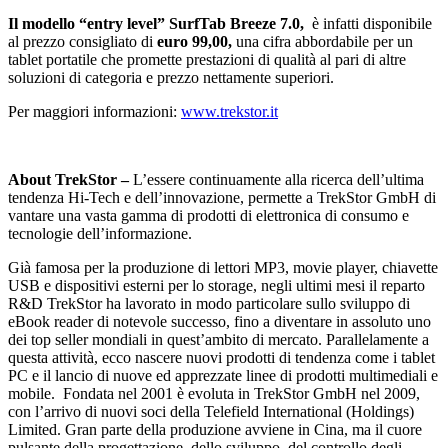
Il modello “entry level” SurfTab Breeze 7.0,
è infatti disponibile
al prezzo consigliato di
euro 99,00,
una cifra abbordabile per un
tablet portatile che promette prestazioni di qualità al pari di altre
soluzioni di categoria e prezzo nettamente superiori.
Per maggiori informazioni:
www.trekstor.it
About TrekStor –
L’essere continuamente alla ricerca dell’ultima
tendenza Hi-Tech e dell’innovazione, permette a TrekStor GmbH di
vantare una vasta gamma di prodotti di elettronica di consumo e
tecnologie dell’informazione.
Già famosa per la produzione di lettori MP3, movie player, chiavette
USB e dispositivi esterni per lo storage, negli ultimi mesi il reparto
R&D TrekStor ha lavorato in modo particolare sullo sviluppo di
eBook reader di notevole successo, fino a diventare in assoluto uno
dei top seller mondiali in quest’ambito di mercato. Parallelamente a
questa attività, ecco nascere nuovi prodotti di tendenza come i tablet
PC e il lancio di nuove ed apprezzate linee di prodotti multimediali e
mobile. Fondata nel 2001 è evoluta in TrekStor GmbH nel 2009,
con l’arrivo di nuovi soci della Telefield International (Holdings)
Limited. Gran parte della produzione avviene in Cina, ma il cuore
pulsante della progettazione, dello sviluppo, del controllo degli