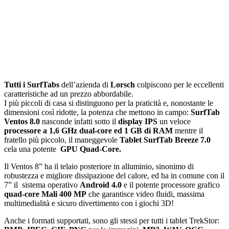
Tutti i SurfTabs
dell’azienda di
Lorsch
colpiscono per le eccellenti
caratteristiche ad un prezzo abbordabile.
I più piccoli di casa si distinguono per la praticità e, nonostante le
dimensioni così ridotte, la potenza che mettono in campo:
SurfTab
Ventos 8.0
nasconde infatti sotto il
display IPS
un veloce
processore a 1,6 GHz dual-core ed 1 GB di RAM
mentre il
fratello più piccolo, il maneggevole
Tablet SurfTab Breeze 7.0
cela una potente
GPU Quad-Core.
Il Ventos 8” ha il telaio posteriore in alluminio, sinonimo di
robustezza e migliore dissipazione del calore, ed ha in comune con il
7” il sistema operativo
Android 4.0
e il potente processore grafico
quad-core
Mali 400 MP
che garantisce video fluidi, massima
multimedialità e sicuro divertimento con i giochi 3D!
Anche i formati supportati, sono gli stessi per tutti i tablet TrekStor: