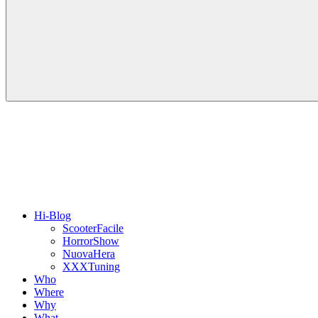
Hi-Blog
ScooterFacile
HorrorShow
NuovaHera
XXXTuning
Who
Where
Why
What