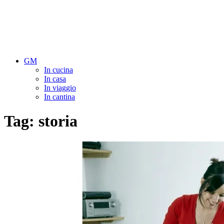
GM
In cucina
In casa
In viaggio
In cantina
Tag:
storia