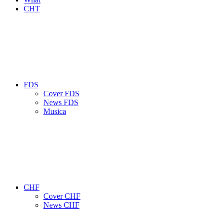
CHT
FDS
Cover FDS
News FDS
Musica
CHF
Cover CHF
News CHF