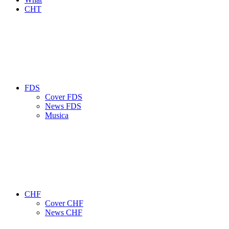
CHT
FDS
Cover FDS
News FDS
Musica
CHF
Cover CHF
News CHF