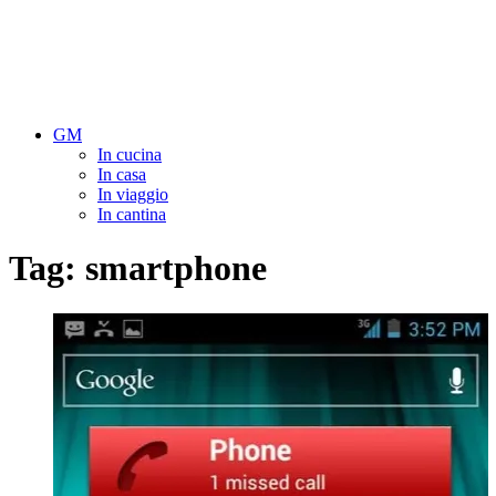
GM
In cucina
In casa
In viaggio
In cantina
Tag:
smartphone