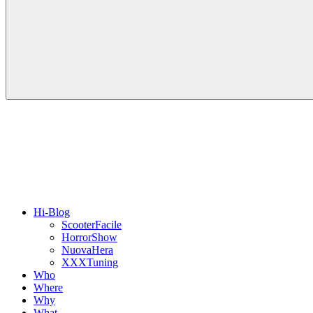
Hi-Blog
ScooterFacile
HorrorShow
NuovaHera
XXXTuning
Who
Where
Why
What