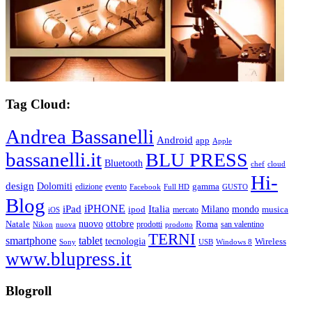
Tag Cloud:
Andrea Bassanelli
Android
app
Apple
bassanelli.it
BLU PRESS
Bluetooth
chef
cloud
Hi-
design
Dolomiti
gamma
edizione
evento
Facebook
Full HD
GUSTO
Blog
iPHONE
Italia
iPad
Milano
mondo
musica
ipod
mercato
iOS
ottobre
Natale
nuovo
Roma
Nikon
nuova
prodotti
prodotto
san valentino
TERNI
smartphone
tablet
tecnologia
Wireless
USB
Windows 8
Sony
www.blupress.it
Blogroll