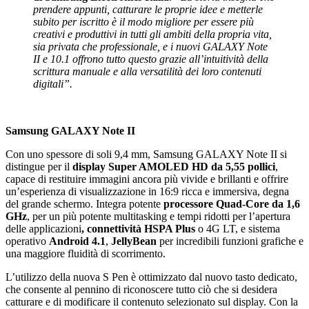
prendere appunti, catturare le proprie idee e metterle
subito per iscritto è il modo migliore per essere più
creativi e produttivi in tutti gli ambiti della propria vita,
sia privata che professionale, e i nuovi GALAXY Note
II e 10.1 offrono tutto questo grazie all’intuitività della
scrittura manuale e alla versatilità dei loro contenuti
digitali”.
Samsung GALAXY Note II
Con uno spessore di soli 9,4 mm, Samsung GALAXY Note II si
distingue per il
display Super AMOLED HD da 5,55 pollici
,
capace di restituire immagini ancora più vivide e brillanti e offrire
un’esperienza di visualizzazione in 16:9 ricca e immersiva, degna
del grande schermo. Integra potente
processore Quad-Core da 1,6
GHz
, per un più potente multitasking e tempi ridotti per l’apertura
delle applicazioni
,
connettività HSPA Plus
o 4G LT, e sistema
operativo
Android 4.1
,
JellyBean
per incredibili funzioni grafiche e
una maggiore fluidità di scorrimento.
L’utilizzo della nuova S Pen è ottimizzato dal nuovo tasto dedicato,
che consente al pennino di riconoscere tutto ciò che si desidera
catturare e di modificare il contenuto selezionato sul display. Con la