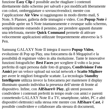
funzione
Easy Clip
è possibile anche ritagliare i contenuti
direttamente dallo schermo per salvarli e poi modificarli liberamente
con colori, ombreggiature o sovrascrivendoci; mentre con
l’applicazione
Air View
si raggiungono in modo diretto mail, S
Note, S Planner, galleria delle immagini e video. Con
Popup Note
è
possibile aprire un S Note istantaneamente e ovunque sullo schermo,
semplicemente estraendo il pennino, per prendere appunti durante
una telefonata, mentre
Quick Command
permette di attivare
velocemente applicazioni utilizzate frequentemente attraverso la S
Pen.
Samsung GALAXY Note II integra il nuovo
Popup Video
,
evoluzione di Pop up Play, una fotocamera da 8 Megapixel e la
possibilità di registrare video in alta risoluzione. Tante le innovative
funzioni fotografiche:
Best Faces
per scegliere il volto o la posa
preferita di ogni persona dalle foto di gruppo
, Condivisione Foto
Amici
per un veloce upload sui social network e
Scatto Migliore
per avere le migliori fotografie scattate. La tecnologia
Standby
Intelligente
utilizza invece la fotocamera per mantenere il display
illuminato quando individua la presenza dell’utente di fronte al
dispositivo. Infine, con
AllShare® Play
, gli utenti possono
condividere i contenuti preferiti in tempo reale con amici e parenti
connettendo GALAXY Note II a TV, smartphone, tablet, PC e altri
dispositivi elettronici sulla stessa rete mentre con
AllShare Cast
, è
possibile condividere e collaborare alla stesura di documenti,