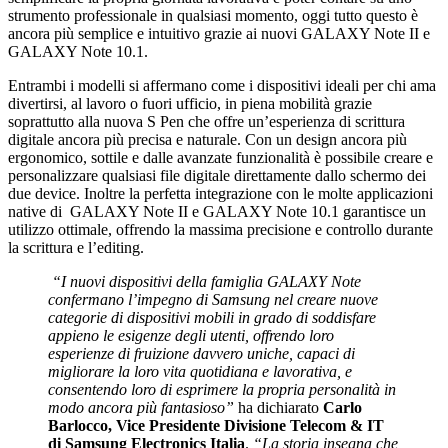
strumento professionale in qualsiasi momento, oggi tutto questo è
ancora più semplice e intuitivo grazie ai nuovi GALAXY Note II e
GALAXY Note 10.1.
Entrambi i modelli si affermano come i dispositivi ideali per chi ama
divertirsi, al lavoro o fuori ufficio, in piena mobilità grazie
soprattutto alla nuova S Pen che offre un’esperienza di scrittura
digitale ancora più precisa e naturale. Con un design ancora più
ergonomico, sottile e dalle avanzate funzionalità è possibile creare e
personalizzare qualsiasi file digitale direttamente dallo schermo dei
due device. Inoltre la perfetta integrazione con le molte applicazioni
native di GALAXY Note II e GALAXY Note 10.1 garantisce un
utilizzo ottimale, offrendo la massima precisione e controllo durante
la scrittura e l’editing.
“I nuovi dispositivi della famiglia GALAXY Note
confermano l’impegno di Samsung nel creare nuove
categorie di dispositivi mobili in grado di soddisfare
appieno le esigenze degli utenti, offrendo loro
esperienze di fruizione davvero uniche, capaci di
migliorare la loro vita quotidiana e lavorativa, e
consentendo loro di esprimere la propria personalità in
modo ancora più fantasioso”
ha dichiarato
Carlo
Barlocco, Vice Presidente Divisione Telecom & IT
di Samsung Electronics Italia
.
“La storia insegna che