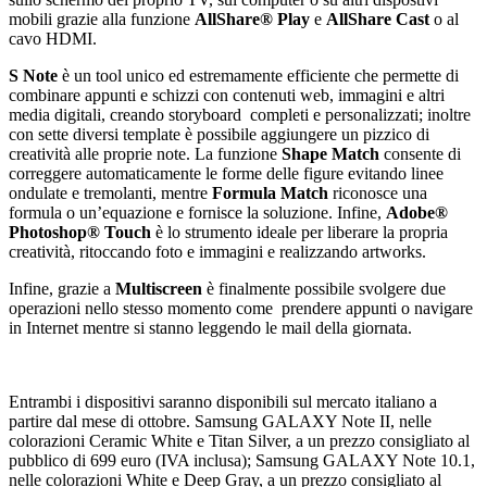
mobili grazie alla funzione
AllShare® Play
e
AllShare Cast
o al
cavo HDMI.
S Note
è un tool unico ed estremamente efficiente che permette di
combinare appunti e schizzi con contenuti web, immagini e altri
media digitali, creando storyboard completi e personalizzati; inoltre
con sette diversi template è possibile aggiungere un pizzico di
creatività alle proprie note. La funzione
Shape Match
consente di
correggere automaticamente le forme delle figure evitando linee
ondulate e tremolanti, mentre
Formula Match
riconosce una
formula o un’equazione e fornisce la soluzione. Infine,
Adobe®
Photoshop® Touch
è lo strumento ideale per liberare la propria
creatività, ritoccando foto e immagini e realizzando artworks.
Infine, grazie a
Multiscreen
è finalmente possibile svolgere due
operazioni nello stesso momento come prendere appunti o navigare
in Internet mentre si stanno leggendo le mail della giornata.
Entrambi i dispositivi saranno disponibili sul mercato italiano a
partire dal mese di ottobre. Samsung GALAXY Note II, nelle
colorazioni Ceramic White e Titan Silver, a un prezzo consigliato al
pubblico di 699 euro (IVA inclusa); Samsung GALAXY Note 10.1,
nelle colorazioni White e Deep Gray, a un prezzo consigliato al