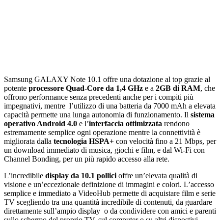
Samsung GALAXY Note 10.1 offre una dotazione al top grazie al
potente
processore Quad-Core da 1,4 GHz
e a
2GB di RAM
, che
offrono performance senza precedenti anche per i compiti più
impegnativi, mentre l’utilizzo di una batteria da 7000 mAh a elevata
capacità permette una lunga autonomia di funzionamento. Il
sistema
operativo Android 4.0
e l’
interfaccia ottimizzata
rendono
estremamente semplice ogni operazione mentre la connettività è
migliorata dalla
tecnologia HSPA+
con velocità fino a 21 Mbps, per
un download immediato di musica, giochi e film, e dal Wi-Fi con
Channel Bonding, per un più rapido accesso alla rete.
L’incredibile
display da 10.1 pollici
offre un’elevata qualità di
visione e un’eccezionale definizione di immagini e colori. L’accesso
semplice e immediato a VideoHub permette di acquistare film e serie
TV scegliendo tra una quantità incredibile di contenuti, da guardare
direttamente sull’ampio display o da condividere con amici e parenti
sullo schermo del proprio TV, sul computer o su altri dispostivi