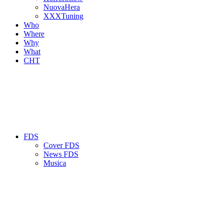
NuovaHera
XXXTuning
Who
Where
Why
What
CHT
FDS
Cover FDS
News FDS
Musica