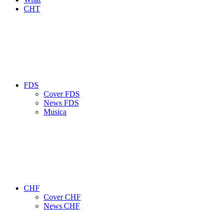
CHT
FDS
Cover FDS
News FDS
Musica
CHF
Cover CHF
News CHF