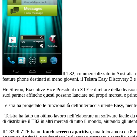
Il T82, commercializzato in Australia
feature phone destinati ai meno giovani, il Telstra Easy Discovery 3 e il
He Shiyou, Executive Vice President di ZTE e direttore della divisione t
suoi partner affinché questi possano lanciare nei propri mercati e princi
Telstra ha progettato le funzionalità dell’interfaccia utente Easy, men
“Telstra ha fatto un ottimo lavoro nell’elaborare un software facile d
di distribuire il T82 in altri mercati di tutto il mondo, aiutando gli ut
Il T82 di ZTE ha un
touch screen capacitivo
, una fotocamera da 8 