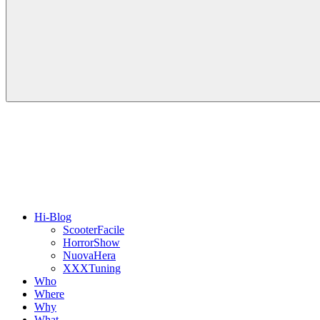
Hi-Blog
ScooterFacile
HorrorShow
NuovaHera
XXXTuning
Who
Where
Why
What