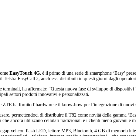
 come
EasyTouch 4G
, è il primo di una serie di smartphone ‘Easy’ pr
 Telstra EasyCall 2, anch’essi distribuiti in questi giorni dagli operator
erminali, ha affermato: “Questa nuova fase di sviluppo di dispositivi ‘Ea
pali settori prodotti innovativi e personalizzati.
tre ZTE ha fornito l’hardware e il know-how per l’integrazione di nuovi 
a usare, permettendoci di distribuire il T82 come novità della gamma ‘E
enti che ancora utilizzano cellulari tradizionali e i clienti meno giovani 
megapixel con flash LED, lettore MP3, Bluetooth, 4 GB di memoria inte