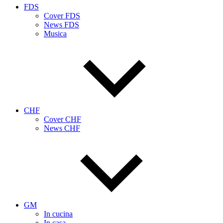
FDS
Cover FDS
News FDS
Musica
CHF
Cover CHF
News CHF
GM
In cucina
In casa