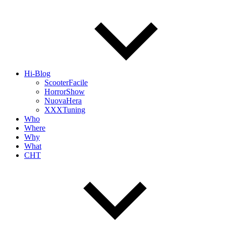
Hi-Blog
ScooterFacile
HorrorShow
NuovaHera
XXXTuning
Who
Where
Why
What
CHT