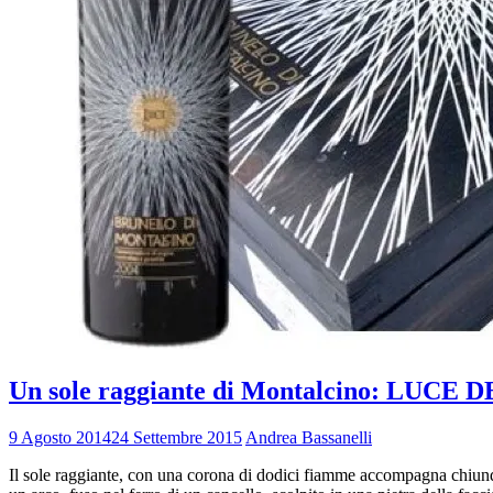
Un sole raggiante di Montalcino: LUCE
9 Agosto 2014
24 Settembre 2015
Andrea Bassanelli
Il sole raggiante, con una corona di dodici fiamme accompagna chiunque at