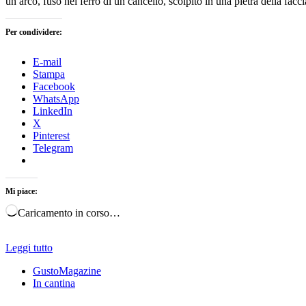
un arco, fuso nel ferro di un cancello, scolpito in una pietra della fac
Per condividere:
E-mail
Stampa
Facebook
WhatsApp
LinkedIn
X
Pinterest
Telegram
Mi piace:
Caricamento in corso…
Leggi tutto
GustoMagazine
In cantina