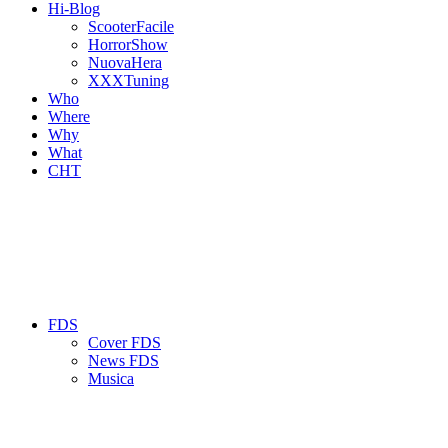
Hi-Blog
ScooterFacile
HorrorShow
NuovaHera
XXXTuning
Who
Where
Why
What
CHT
FDS
Cover FDS
News FDS
Musica