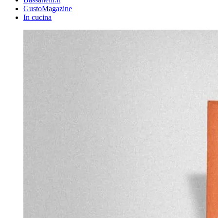
GustoMagazine
In cucina