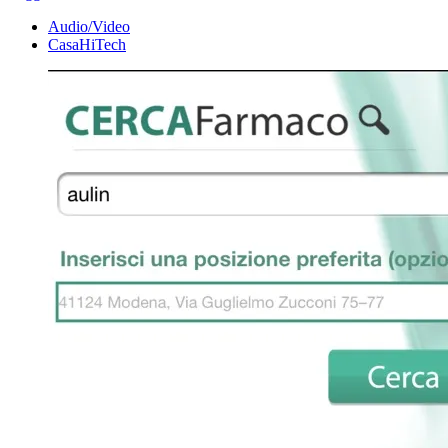
Audio/Video
CasaHiTech