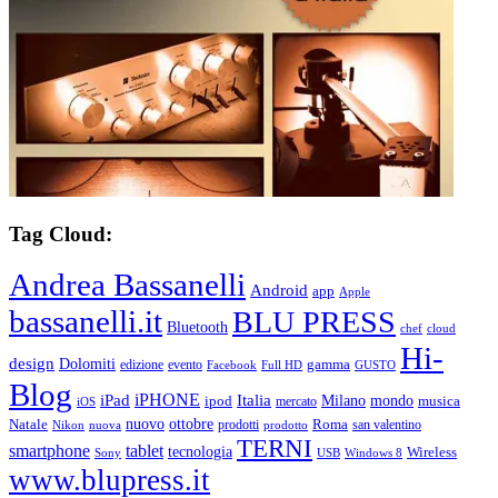
Tag Cloud:
Andrea Bassanelli
Android
app
Apple
bassanelli.it
BLU PRESS
Bluetooth
chef
cloud
Hi-
design
Dolomiti
gamma
edizione
evento
Facebook
Full HD
GUSTO
Blog
iPHONE
Italia
iPad
Milano
mondo
musica
ipod
mercato
iOS
ottobre
Natale
nuovo
Roma
Nikon
nuova
prodotti
prodotto
san valentino
TERNI
smartphone
tablet
tecnologia
Wireless
USB
Windows 8
Sony
www.blupress.it