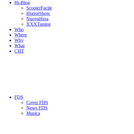
Hi-Blog
ScooterFacile
HorrorShow
NuovaHera
XXXTuning
Who
Where
Why
What
CHT
FDS
Cover FDS
News FDS
Musica