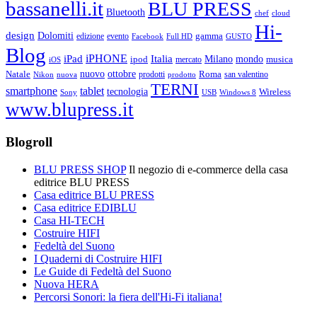
bassanelli.it
BLU PRESS
Bluetooth
chef
cloud
Hi-
design
Dolomiti
gamma
edizione
evento
Facebook
Full HD
GUSTO
Blog
iPHONE
Italia
iPad
Milano
mondo
musica
ipod
mercato
iOS
ottobre
Natale
nuovo
Roma
Nikon
nuova
prodotti
prodotto
san valentino
TERNI
smartphone
tablet
tecnologia
Wireless
USB
Windows 8
Sony
www.blupress.it
Blogroll
BLU PRESS SHOP
Il negozio di e-commerce della casa
editrice BLU PRESS
Casa editrice BLU PRESS
Casa editrice EDIBLU
Casa HI-TECH
Costruire HIFI
Fedeltà del Suono
I Quaderni di Costruire HIFI
Le Guide di Fedeltà del Suono
Nuova HERA
Percorsi Sonori: la fiera dell'Hi-Fi italiana!