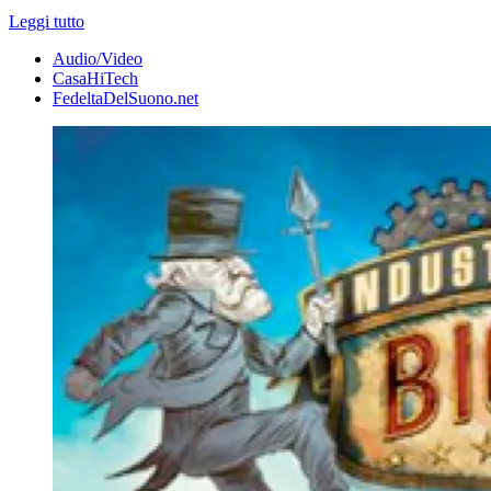
Leggi tutto
Audio/Video
CasaHiTech
FedeltaDelSuono.net