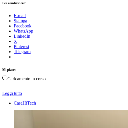
Per condividere:
E-mail
Stampa
Facebook
WhatsApp
LinkedIn
X
Pinterest
Telegram
Mi piace:
Caricamento in corso…
Leggi tutto
CasaHiTech