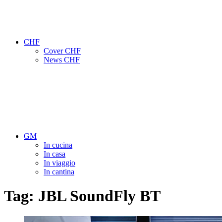
CHF
Cover CHF
News CHF
GM
In cucina
In casa
In viaggio
In cantina
Tag:
JBL SoundFly BT