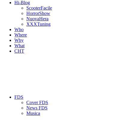
Hi-Blog
ScooterFacile
HorrorShow
NuovaHera
XXXTuning
Who
Where
Why
What
CHT
FDS
Cover FDS
News FDS
Musica