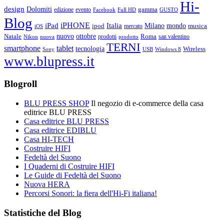
Hi-
design
Dolomiti
gamma
edizione
evento
Facebook
Full HD
GUSTO
Blog
iPHONE
Italia
iPad
Milano
mondo
musica
ipod
mercato
iOS
ottobre
Natale
nuovo
Roma
Nikon
nuova
prodotti
prodotto
san valentino
TERNI
smartphone
tablet
tecnologia
Wireless
USB
Windows 8
Sony
www.blupress.it
Blogroll
BLU PRESS SHOP
Il negozio di e-commerce della casa
editrice BLU PRESS
Casa editrice BLU PRESS
Casa editrice EDIBLU
Casa HI-TECH
Costruire HIFI
Fedeltà del Suono
I Quaderni di Costruire HIFI
Le Guide di Fedeltà del Suono
Nuova HERA
Percorsi Sonori: la fiera dell'Hi-Fi italiana!
Statistiche del Blog