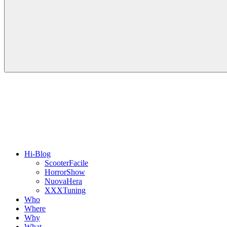
Hi-Blog
ScooterFacile
HorrorShow
NuovaHera
XXXTuning
Who
Where
Why
What