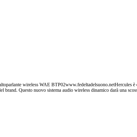
 l'altoparlante wireless WAE BTP02www.fedeltadelsuono.netHercules è
del brand. Questo nuovo sistema audio wireless dinamico darà una scoss