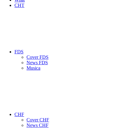
CHT
FDS
Cover FDS
News FDS
Musica
CHF
Cover CHF
News CHF