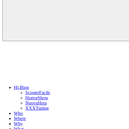
Hi-Blog
ScooterFacile
HorrorShow
NuovaHera
XXXTuning
Who
Where
Why
What