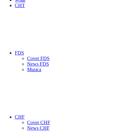
CHT
FDS
Cover FDS
News FDS
Musica
CHF
Cover CHF
News CHF