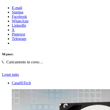
E-mail
Stampa
Facebook
WhatsApp
LinkedIn
X
Pinterest
Telegram
Mi piace:
Caricamento in corso…
Leggi tutto
CasaHiTech