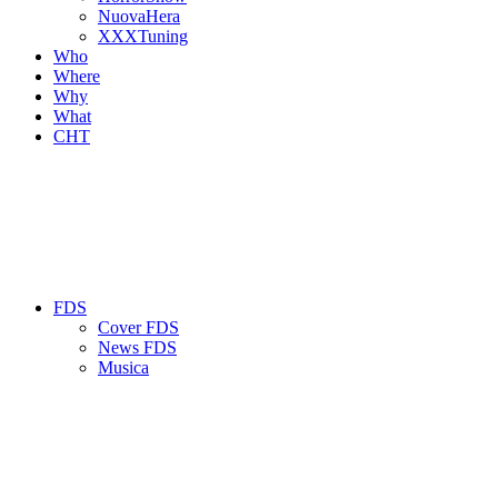
NuovaHera
XXXTuning
Who
Where
Why
What
CHT
FDS
Cover FDS
News FDS
Musica