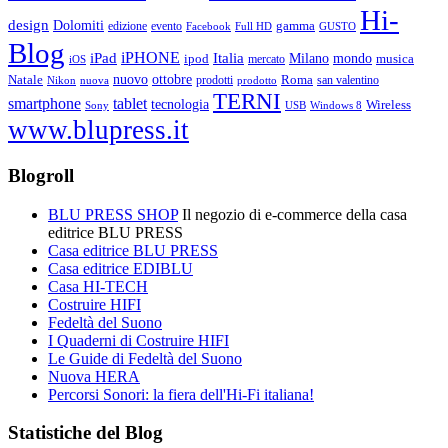
Hi-
design
Dolomiti
gamma
edizione
evento
Facebook
Full HD
GUSTO
Blog
iPHONE
Italia
iPad
Milano
mondo
musica
ipod
mercato
iOS
ottobre
Natale
nuovo
Roma
Nikon
nuova
prodotti
prodotto
san valentino
TERNI
smartphone
tablet
tecnologia
Wireless
USB
Windows 8
Sony
www.blupress.it
Blogroll
BLU PRESS SHOP
Il negozio di e-commerce della casa
editrice BLU PRESS
Casa editrice BLU PRESS
Casa editrice EDIBLU
Casa HI-TECH
Costruire HIFI
Fedeltà del Suono
I Quaderni di Costruire HIFI
Le Guide di Fedeltà del Suono
Nuova HERA
Percorsi Sonori: la fiera dell'Hi-Fi italiana!
Statistiche del Blog