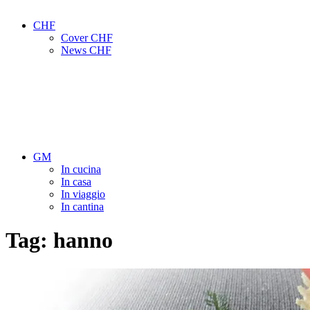
CHF
Cover CHF
News CHF
GM
In cucina
In casa
In viaggio
In cantina
Tag:
hanno