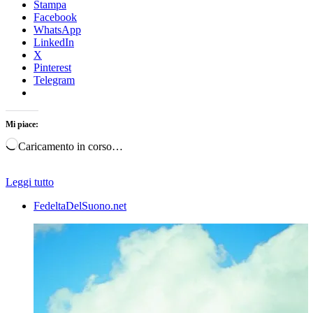
Stampa
Facebook
WhatsApp
LinkedIn
X
Pinterest
Telegram
Mi piace:
Caricamento in corso…
Leggi tutto
FedeltaDelSuono.net