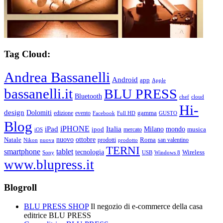
Tag Cloud:
Andrea Bassanelli
Android
app
Apple
bassanelli.it
BLU PRESS
Bluetooth
chef
cloud
Hi-
design
Dolomiti
gamma
edizione
evento
Facebook
Full HD
GUSTO
Blog
iPHONE
Italia
iPad
Milano
mondo
musica
ipod
mercato
iOS
ottobre
Natale
nuovo
Roma
Nikon
nuova
prodotti
prodotto
san valentino
TERNI
smartphone
tablet
tecnologia
Wireless
USB
Windows 8
Sony
www.blupress.it
Blogroll
BLU PRESS SHOP
Il negozio di e-commerce della casa
editrice BLU PRESS