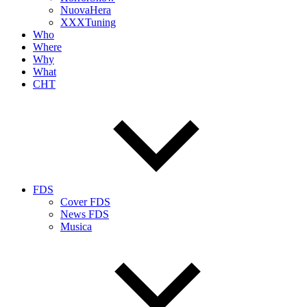
NuovaHera
XXXTuning
Who
Where
Why
What
CHT
FDS
Cover FDS
News FDS
Musica