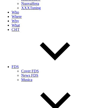
NuovaHera
XXXTuning
Who
Where
Why
What
CHT
FDS
Cover FDS
News FDS
Musica