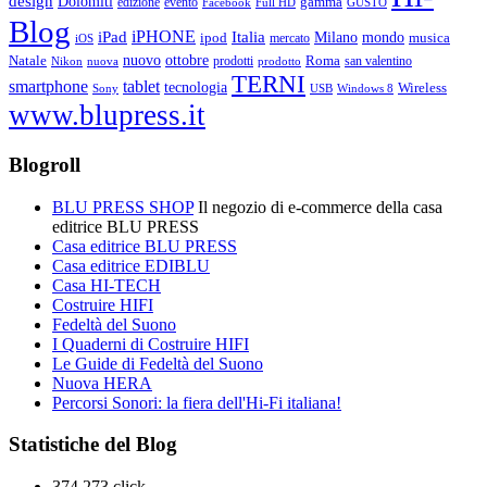
design
Dolomiti
gamma
edizione
evento
Facebook
Full HD
GUSTO
Blog
iPHONE
Italia
iPad
Milano
mondo
musica
ipod
mercato
iOS
ottobre
Natale
nuovo
Roma
Nikon
nuova
prodotti
prodotto
san valentino
TERNI
smartphone
tablet
tecnologia
Wireless
USB
Windows 8
Sony
www.blupress.it
Blogroll
BLU PRESS SHOP
Il negozio di e-commerce della casa
editrice BLU PRESS
Casa editrice BLU PRESS
Casa editrice EDIBLU
Casa HI-TECH
Costruire HIFI
Fedeltà del Suono
I Quaderni di Costruire HIFI
Le Guide di Fedeltà del Suono
Nuova HERA
Percorsi Sonori: la fiera dell'Hi-Fi italiana!
Statistiche del Blog
374.273 click