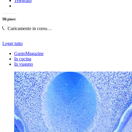
Telegram
Mi piace:
Caricamento in corso…
Leggi tutto
GustoMagazine
In cucina
In viaggio