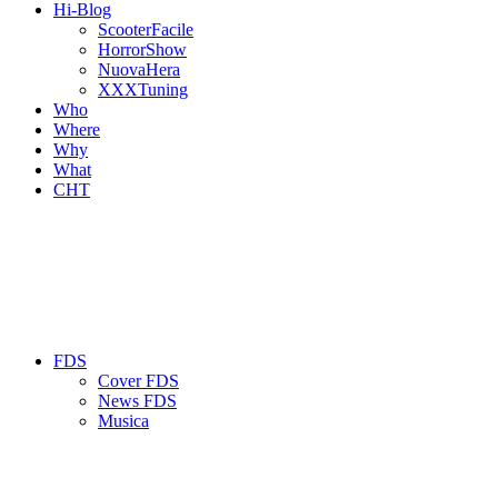
Hi-Blog
ScooterFacile
HorrorShow
NuovaHera
XXXTuning
Who
Where
Why
What
CHT
FDS
Cover FDS
News FDS
Musica