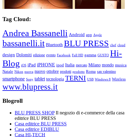
Tag Cloud:
Andrea Bassanelli
Android
app
Apple
bassanelli.it
BLU PRESS
Bluetooth
chef
cloud
Hi-
design
Dolomiti
gamma
edizione
evento
Facebook
Full HD
GUSTO
Blog
iPHONE
Italia
iPad
Milano
mondo
musica
ipod
mercato
iOS
ottobre
Natale
nuovo
Roma
Nikon
nuova
prodotti
prodotto
san valentino
TERNI
smartphone
tablet
tecnologia
Wireless
USB
Windows 8
Sony
www.blupress.it
Blogroll
BLU PRESS SHOP
Il negozio di e-commerce della casa
editrice BLU PRESS
Casa editrice BLU PRESS
Casa editrice EDIBLU
Casa HI-TECH