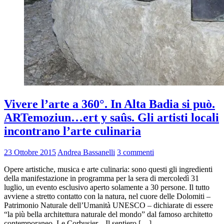
Vivere l’arte a 360°. In Alta Badia si può.
ARTemoziun…ert y saûs. Gli artisti locali
incontrano l’arte culinaria
23 Ottobre 2015
Andrea Bassanelli
3 commenti
Opere artistiche, musica e arte culinaria: sono questi gli ingredienti
della manifestazione in programma per la sera di mercoledì 31
luglio, un evento esclusivo aperto solamente a 30 persone. Il tutto
avviene a stretto contatto con la natura, nel cuore delle Dolomiti –
Patrimonio Naturale dell’Umanità UNESCO – dichiarate di essere
“la più bella architettura naturale del mondo” dal famoso architetto
contemporaneo, Le Corbusier. Il sentiero […]