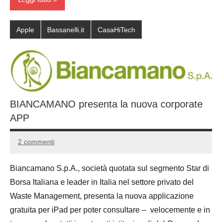
Apple
Bassanelli.it
CasaHiTech
BIANCAMANO presenta la nuova corporate
APP
2 commenti
20
Andrea
Luglio
Bassanelli
Biancamano S.p.A., società quotata sul segmento Star di
2016
Borsa Italiana e leader in Italia nel settore privato del
Waste Management, presenta la nuova applicazione
gratuita per iPad per poter consultare – velocemente e in