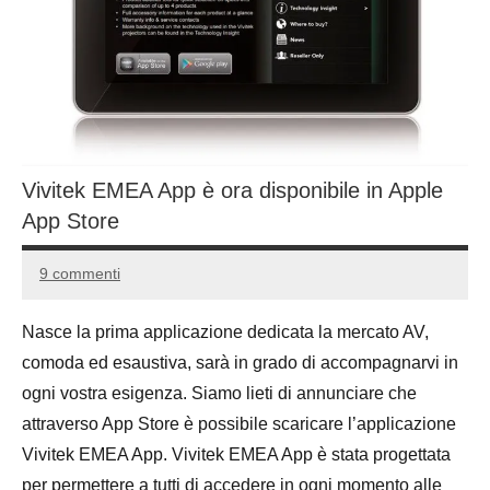
Vivitek EMEA App è ora disponibile in Apple
App Store
9 commenti
27
Andrea
Ottobre
Bassanelli
Nasce la prima applicazione dedicata la mercato AV,
2015
comoda ed esaustiva, sarà in grado di accompagnarvi in
ogni vostra esigenza. Siamo lieti di annunciare che
attraverso App Store è possibile scaricare l’applicazione
Vivitek EMEA App. Vivitek EMEA App è stata progettata
per permettere a tutti di accedere in ogni momento alle