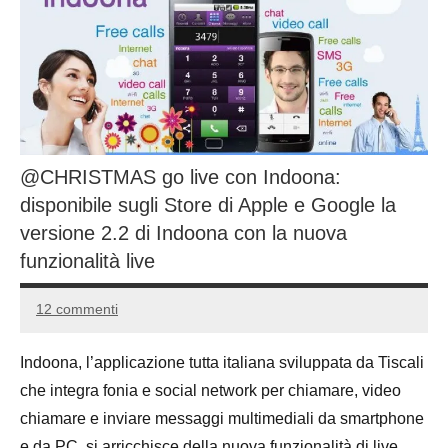
@CHRISTMAS go live con Indoona:
disponibile sugli Store di Apple e Google la
versione 2.2 di Indoona con la nuova
funzionalità live
12 commenti
28
Andrea
Luglio
Bassanelli
Indoona, l’applicazione tutta italiana sviluppata da Tiscali
2016
che integra fonia e social network per chiamare, video
chiamare e inviare messaggi multimediali da smartphone
e da PC, si arricchisce della nuova funzionalità di live