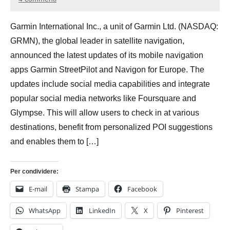
3
Andrea
Dicembre
Bassanelli
Garmin International Inc., a unit of Garmin Ltd. (NASDAQ:
2015
GRMN), the global leader in satellite navigation,
announced the latest updates of its mobile navigation
apps Garmin StreetPilot and Navigon for Europe. The
updates include social media capabilities and integrate
popular social media networks like Foursquare and
Glympse. This will allow users to check in at various
destinations, benefit from personalized POI suggestions
and enables them to […]
Per condividere:
E-mail
Stampa
Facebook
WhatsApp
LinkedIn
X
Pinterest