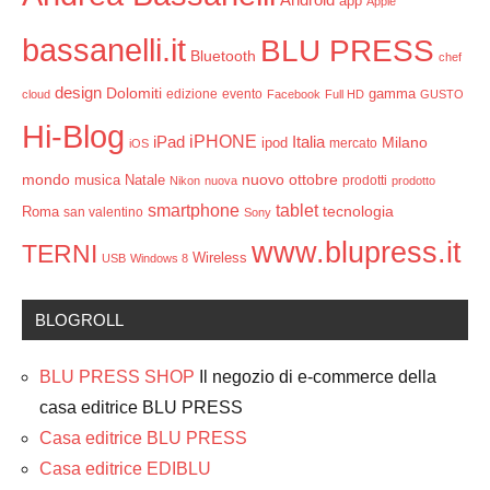
Android
app
Apple
bassanelli.it
BLU PRESS
Bluetooth
chef
design
Dolomiti
gamma
edizione
evento
cloud
Facebook
Full HD
GUSTO
Hi-Blog
iPHONE
Italia
iPad
Milano
ipod
mercato
iOS
mondo
ottobre
musica
Natale
nuovo
prodotti
Nikon
nuova
prodotto
smartphone
tablet
tecnologia
Roma
san valentino
Sony
www.blupress.it
TERNI
Wireless
USB
Windows 8
BLOGROLL
BLU PRESS SHOP
Il negozio di e-commerce della
casa editrice BLU PRESS
Casa editrice BLU PRESS
Casa editrice EDIBLU