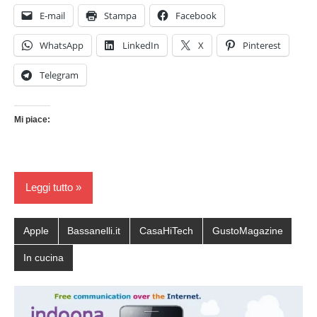
E-mail
Stampa
Facebook
WhatsApp
LinkedIn
X
Pinterest
Telegram
Mi piace:
Leggi tutto
Apple
Bassanelli.it
CasaHiTech
GustoMagazine
In cucina