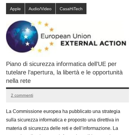
Apple
Audio/Video
CasaHiTech
Piano di sicurezza informatica dell’UE per
tutelare l’apertura, la libertà e le opportunità
nella rete
2 commenti
21
Andrea
Agosto
Bassanelli
La Commissione europea ha pubblicato una strategia
2015
sulla sicurezza informatica e proposto una direttiva in
materia di sicurezza delle reti e dell’informazione. La