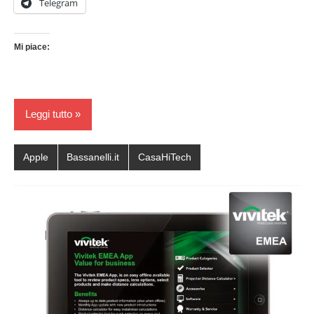
Telegram
Mi piace:
Leggi tutto
Apple
Bassanelli.it
CasaHiTech