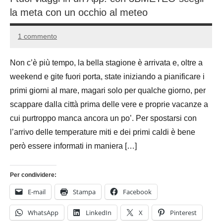
la meta con un occhio al meteo
1 commento
30
Andrea
Agosto
Bassanelli
Non c’è più tempo, la bella stagione è arrivata e, oltre a
2016
weekend e gite fuori porta, state iniziando a pianificare i
primi giorni al mare, magari solo per qualche giorno, per
scappare dalla città prima delle vere e proprie vacanze a
cui purtroppo manca ancora un po’. Per spostarsi con
l’arrivo delle temperature miti e dei primi caldi è bene
però essere informati in maniera […]
Per condividere:
E-mail
Stampa
Facebook
WhatsApp
LinkedIn
X
Pinterest