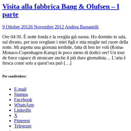
Visita alla fabbrica Bang & Olufsen – I
parte
9 Ottobre 2012
6 Novembre 2012
Andrea Bassanelli
Ore 04:30. È notte fonda e la sveglia già suona. Ho dormito in sala,
sul divano, per non svegliare i miei figli e mia moglie nel cuore della
notte. Mi aspetta una giornata terribile, fatta di ben tre voli (Roma-
Monaco-Copenhagen-Karup) in poco meno di dodici ore! Un tour
de force capace di stroncare anche il più duro giornalista… L’aria è
fresca come solo a quest’ora può […]
Per condividere:
E-mail
Stampa
Facebook
WhatsApp
LinkedIn
X
Pinterest
Telegram