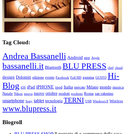
Tag Cloud:
Andrea Bassanelli
Android
app
Apple
bassanelli.it
BLU PRESS
Bluetooth
chef
cloud
Hi-
design
Dolomiti
gamma
edizione
evento
Facebook
Full HD
GUSTO
Blog
iPHONE
Italia
iPad
Milano
mondo
musica
ipod
mercato
iOS
ottobre
Natale
nuovo
Roma
Nikon
nuova
prodotti
prodotto
san valentino
TERNI
smartphone
tablet
tecnologia
Wireless
USB
Windows 8
Sony
www.blupress.it
Blogroll
BLU PRESS SHOP
Il negozio di e-commerce della casa