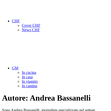
CHF
Cover CHF
News CHF
GM
In cucina
In casa
In viaggio
In cantina
Autore:
Andrea Bassanelli
Sono Andrea Bassanelli, giornalista specializzato nel settore