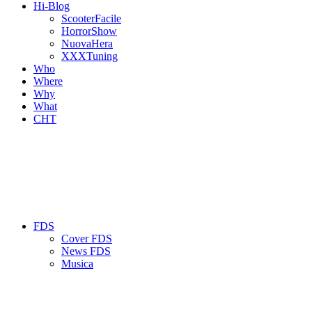
Hi-Blog
ScooterFacile
HorrorShow
NuovaHera
XXXTuning
Who
Where
Why
What
CHT
FDS
Cover FDS
News FDS
Musica