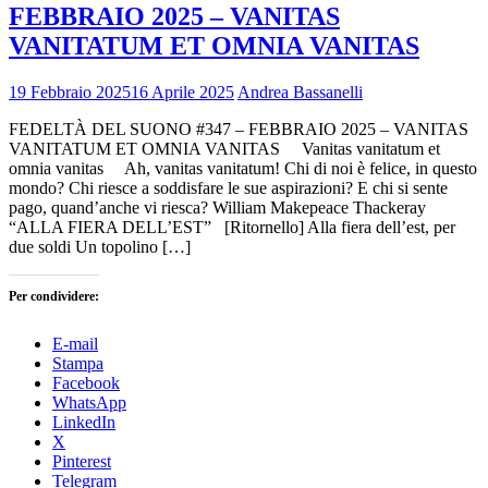
FEBBRAIO 2025 – VANITAS
VANITATUM ET OMNIA VANITAS
19 Febbraio 2025
16 Aprile 2025
Andrea Bassanelli
FEDELTÀ DEL SUONO #347 – FEBBRAIO 2025 – VANITAS
VANITATUM ET OMNIA VANITAS Vanitas vanitatum et
omnia vanitas Ah, vanitas vanitatum! Chi di noi è felice, in questo
mondo? Chi riesce a soddisfare le sue aspirazioni? E chi si sente
pago, quand’anche vi riesca? William Makepeace Thackeray
“ALLA FIERA DELL’EST” [Ritornello] Alla fiera dell’est, per
due soldi Un topolino […]
Per condividere:
E-mail
Stampa
Facebook
WhatsApp
LinkedIn
X
Pinterest
Telegram