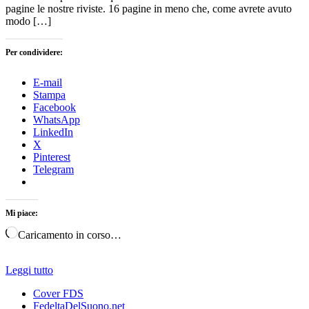
pagine le nostre riviste. 16 pagine in meno che, come avrete avuto
modo […]
Per condividere:
E-mail
Stampa
Facebook
WhatsApp
LinkedIn
X
Pinterest
Telegram
Mi piace:
Caricamento in corso…
Leggi tutto
Cover FDS
FedeltaDelSuono.net