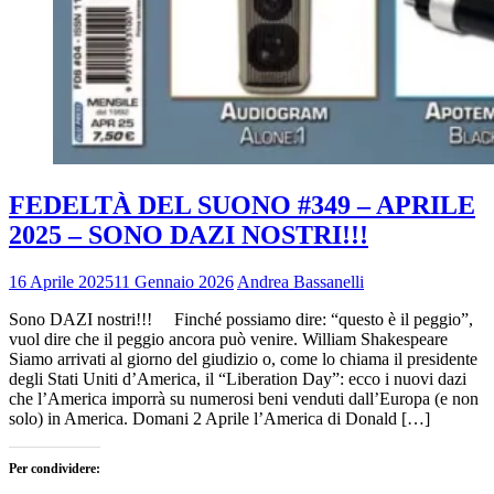
FEDELTÀ DEL SUONO #349 – APRILE
2025 – SONO DAZI NOSTRI!!!
16 Aprile 2025
11 Gennaio 2026
Andrea Bassanelli
Sono DAZI nostri!!! Finché possiamo dire: “questo è il peggio”,
vuol dire che il peggio ancora può venire. William Shakespeare
Siamo arrivati al giorno del giudizio o, come lo chiama il presidente
degli Stati Uniti d’America, il “Liberation Day”: ecco i nuovi dazi
che l’America imporrà su numerosi beni venduti dall’Europa (e non
solo) in America. Domani 2 Aprile l’America di Donald […]
Per condividere: