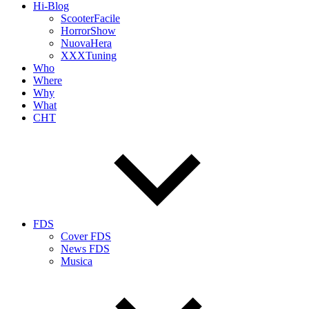
Hi-Blog
ScooterFacile
HorrorShow
NuovaHera
XXXTuning
Who
Where
Why
What
CHT
FDS
Cover FDS
News FDS
Musica