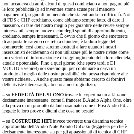
non accadeva da anni, alcuni di questi cominciano a non pagare più
le loro pubblicità (o ad inventare strane scuse per il mancato
pagamento!), segno di un mercato che sta entrando in difficoltà. Noi
di FDS e CHF cerchiamo, come abbiamo sempre fatto, di dare il
massimo, di fare del nostro meglio per garantire delle riviste sempre
interessanti, sempre nuove e con degli spunti di approfondimento,
crediamo, sempre interessanti. È ovvio che il giorno che smetterete
di acquistarle saremo costretti a chiudere, è la dura legge del
commercio, così come saremo costretti a fare quando i nostri
inserzionisti decideranno di non utilizzare più le nostre riviste come
loro veicolo di informazione e di raggiungimento della loro clientela,
attuale e potenziale. Fino a quel giorno (che spero tardi e DI
MOLTO a venire!) noi saremo qui per continuare a darvi un
prodotto al meglio delle nostre possibilità che possa rispondere alle
vostre richieste… Anche questo mese abbiamo cercato di fornirvi
delle riviste interessanti, almeno a nostro giudizio:
– su
FEDELTÀ DEL SUONO
trovate in copertina un all-in-one
decisamente interessante, come il francese B.Audio Alpha One, oltre
alla prova di un prodotto da tanti osannato come il Fosi Audio P4…
leggete le loro prove e ditemi che cosa ne pesate!
– su
COSTRUIRE HIFI
invece troverete una disamina tecnica
approfondita dell’Audio Note Kondo OnGaku (leggetela perché è
decisamente interessante sia per gli appassionati di tecnica di CHF