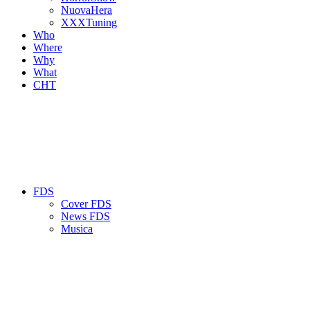
NuovaHera
XXXTuning
Who
Where
Why
What
CHT
FDS
Cover FDS
News FDS
Musica