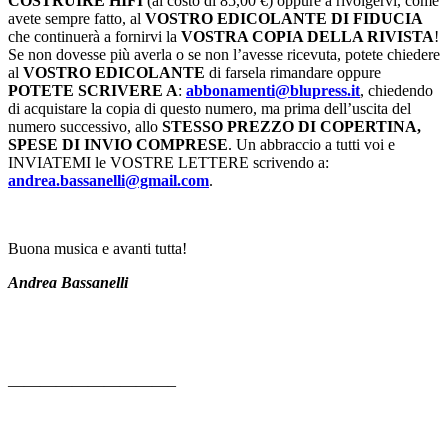
COSTRUIRE HIFI
(al costo di 85,00 €) oppure a rivolgervi, come
avete sempre fatto, al
VOSTRO EDICOLANTE DI FIDUCIA
che continuerà a fornirvi la
VOSTRA COPIA DELLA RIVISTA
!
Se non dovesse più averla o se non l’avesse ricevuta, potete chiedere
al
VOSTRO EDICOLANTE
di farsela rimandare oppure
POTETE SCRIVERE A
:
abbonamenti@blupress.it
, chiedendo
di acquistare la copia di questo numero, ma prima dell’uscita del
numero successivo, allo
STESSO PREZZO DI COPERTINA,
SPESE DI INVIO COMPRESE
. Un abbraccio a tutti voi e
INVIATEMI le VOSTRE LETTERE scrivendo a:
andrea.bassanelli@gmail.com
.
Buona musica e avanti tutta!
Andrea Bassanelli
——————————–