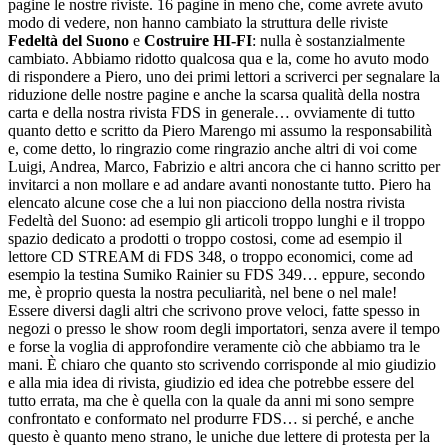
pagine le nostre riviste. 16 pagine in meno che, come avrete avuto
modo di vedere, non hanno cambiato la struttura delle riviste
Fedeltà del Suono
e
Costruire HI-FI
: nulla è sostanzialmente
cambiato. Abbiamo ridotto qualcosa qua e la, come ho avuto modo
di rispondere a Piero, uno dei primi lettori a scriverci per segnalare la
riduzione delle nostre pagine e anche la scarsa qualità della nostra
carta e della nostra rivista FDS in generale… ovviamente di tutto
quanto detto e scritto da Piero Marengo mi assumo la responsabilità
e, come detto, lo ringrazio come ringrazio anche altri di voi come
Luigi, Andrea, Marco, Fabrizio e altri ancora che ci hanno scritto per
invitarci a non mollare e ad andare avanti nonostante tutto. Piero ha
elencato alcune cose che a lui non piacciono della nostra rivista
Fedeltà del Suono: ad esempio gli articoli troppo lunghi e il troppo
spazio dedicato a prodotti o troppo costosi, come ad esempio il
lettore CD STREAM di FDS 348, o troppo economici, come ad
esempio la testina Sumiko Rainier su FDS 349… eppure, secondo
me, è proprio questa la nostra peculiarità, nel bene o nel male!
Essere diversi dagli altri che scrivono prove veloci, fatte spesso in
negozi o presso le show room degli importatori, senza avere il tempo
e forse la voglia di approfondire veramente ciò che abbiamo tra le
mani. È chiaro che quanto sto scrivendo corrisponde al mio giudizio
e alla mia idea di rivista, giudizio ed idea che potrebbe essere del
tutto errata, ma che è quella con la quale da anni mi sono sempre
confrontato e conformato nel produrre FDS… si perché, e anche
questo è quanto meno strano, le uniche due lettere di protesta per la