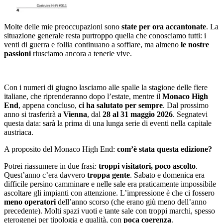
Molte delle mie preoccupazioni sono
state per ora accantonate
. La
situazione generale resta purtroppo quella che conosciamo tutti: i
venti di guerra e follia continuano a soffiare, ma almeno
le nostre
passioni
riusciamo ancora a tenerle vive.
Con i numeri di giugno lasciamo alle spalle la stagione delle fiere
italiane, che riprenderanno dopo l’estate, mentre il
Monaco High
End
, appena concluso,
ci ha salutato per sempre
. Dal prossimo
anno si trasferirà a
Vienna
, dal
28 al 31 maggio 2026
. Segnatevi
questa data: sarà la prima di una lunga serie di eventi nella capitale
austriaca.
A proposito del Monaco High End:
com’è stata questa edizione?
Potrei riassumere in due frasi:
troppi visitatori, poco ascolto
.
Quest’anno c’era davvero
troppa gente
. Sabato e domenica era
difficile persino camminare e nelle sale era praticamente impossibile
ascoltare gli impianti con attenzione. L’impressione è che ci fossero
meno operatori
dell’anno scorso (che erano giù meno dell’anno
precedente). Molti spazi vuoti e tante sale con troppi marchi, spesso
eterogenei per tipologia e qualità, con
poca coerenza
.