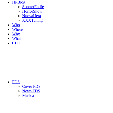
Hi-Blog
ScooterFacile
HorrorShow
NuovaHera
XXXTuning
Who
Where
Why
What
CHT
FDS
Cover FDS
News FDS
Musica