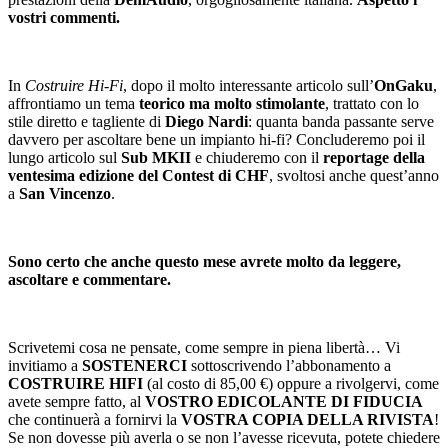
vostri commenti.
In
Costruire Hi-Fi
, dopo il molto interessante articolo sull’
OnGaku
,
affrontiamo un tema
teorico ma molto stimolante
, trattato con lo
stile diretto e tagliente di
Diego Nardi
: quanta banda passante serve
davvero per ascoltare bene un impianto hi-fi? Concluderemo poi il
lungo articolo sul
Sub MKII
e chiuderemo con il
reportage della
ventesima edizione del Contest di CHF
, svoltosi anche quest’anno
a
San Vincenzo
.
Sono certo che anche questo mese avrete molto da leggere,
ascoltare e commentare.
Scrivetemi cosa ne pensate, come sempre in piena libertà… Vi
invitiamo a
SOSTENERCI
sottoscrivendo l’abbonamento a
COSTRUIRE HIFI
(al costo di 85,00 €) oppure a rivolgervi, come
avete sempre fatto, al
VOSTRO EDICOLANTE DI FIDUCIA
che continuerà a fornirvi la
VOSTRA COPIA DELLA RIVISTA
!
Se non dovesse più averla o se non l’avesse ricevuta, potete chiedere