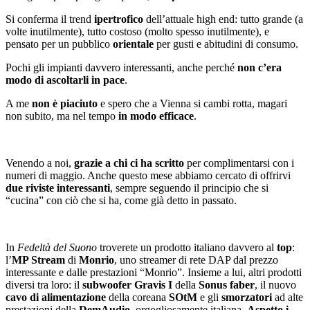
Si conferma il trend
ipertrofico
dell’attuale high end: tutto grande (a
volte inutilmente), tutto costoso (molto spesso inutilmente), e
pensato per un pubblico
orientale
per gusti e abitudini di consumo.
Pochi gli impianti davvero interessanti, anche perché
non c’era
modo di ascoltarli in pace
.
A me
non è piaciuto
e spero che a Vienna si cambi rotta, magari
non subito, ma nel tempo
in modo efficace
.
Venendo a noi,
grazie a chi ci ha scritto
per complimentarsi con i
numeri di maggio. Anche questo mese abbiamo cercato di offrirvi
due riviste interessanti
, sempre seguendo il principio che si
“cucina” con ciò che si ha, come già detto in passato.
In
Fedeltà del Suono
troverete un prodotto italiano davvero al
top
:
l’
MP Stream
di
Monrio
, uno streamer di rete DAP dal prezzo
interessante e dalle prestazioni “Monrio”. Insieme a lui, altri prodotti
diversi tra loro: il
subwoofer Gravis I
della
Sonus faber
, il nuovo
cavo di alimentazione
della coreana
SOtM
e gli
smorzatori
ad alte
prestazioni della
DemAudio
, orgogliosamente italiana.
Aspetto i