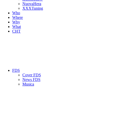
NuovaHera
XXXTuning
Who
Where
Why
What
CHT
FDS
Cover FDS
News FDS
Musica