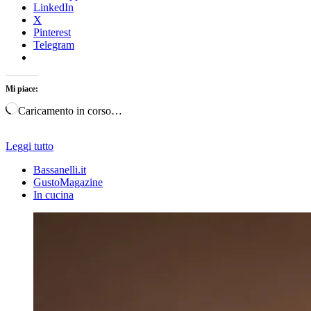
LinkedIn
X
Pinterest
Telegram
Mi piace:
Caricamento in corso…
Leggi tutto
Bassanelli.it
GustoMagazine
In cucina