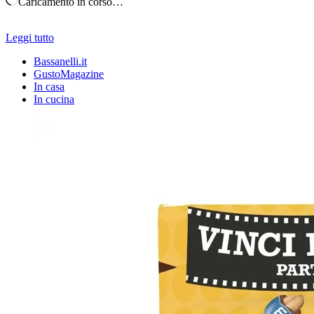
Caricamento in corso…
Leggi tutto
Bassanelli.it
GustoMagazine
In casa
In cucina