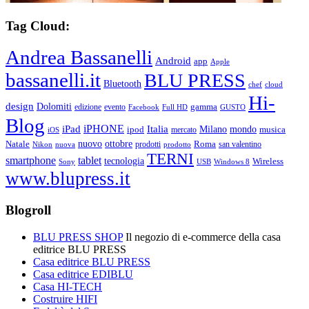
Tag Cloud:
Andrea Bassanelli
Android
app
Apple
bassanelli.it
BLU PRESS
Bluetooth
chef
cloud
Hi-
design
Dolomiti
gamma
edizione
evento
Facebook
Full HD
GUSTO
Blog
iPHONE
Italia
iPad
Milano
mondo
musica
ipod
mercato
iOS
ottobre
Natale
nuovo
Roma
Nikon
nuova
prodotti
prodotto
san valentino
TERNI
smartphone
tablet
tecnologia
Wireless
USB
Windows 8
Sony
www.blupress.it
Blogroll
BLU PRESS SHOP
Il negozio di e-commerce della casa
editrice BLU PRESS
Casa editrice BLU PRESS
Casa editrice EDIBLU
Casa HI-TECH
Costruire HIFI