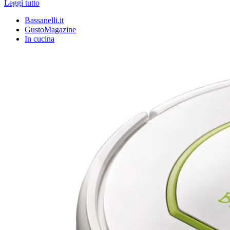
Leggi tutto
Bassanelli.it
GustoMagazine
In cucina