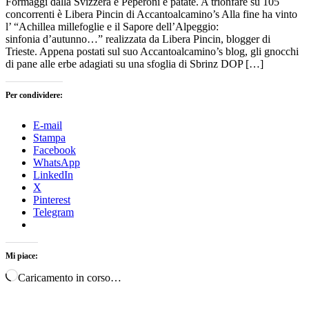
Formaggi dalla Svizzera e Peperoni e patate. A trionfare su 105
concorrenti è Libera Pincin di Accantoalcamino’s Alla fine ha vinto
l’ “Achillea millefoglie e il Sapore dell’Alpeggio:
sinfonia d’autunno…” realizzata da Libera Pincin, blogger di
Trieste. Appena postati sul suo Accantoalcamino’s blog, gli gnocchi
di pane alle erbe adagiati su una sfoglia di Sbrinz DOP […]
Per condividere:
E-mail
Stampa
Facebook
WhatsApp
LinkedIn
X
Pinterest
Telegram
Mi piace:
Caricamento in corso…