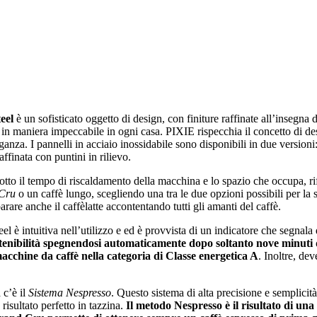
eel
è un sofisticato oggetto di design, con finiture raffinate all’insegna 
 in maniera impeccabile in ogni casa. PIXIE rispecchia il concetto di des
eganza. I pannelli in acciaio inossidabile sono disponibili in due versi
finata con puntini in rilievo.
to il tempo di riscaldamento della macchina e lo spazio che occupa, rif
Cru
o un caffè lungo, scegliendo una tra le due opzioni possibili per la 
rare anche il caffèlatte accontentando tutti gli amanti del caffè.
l è intuitiva nell’utilizzo e ed è provvista di un indicatore che segnala
stenibilità spegnendosi automaticamente dopo soltanto nove minuti di
macchine da caffè nella categoria di Classe energetica A
. Inoltre, de
 c’è il
Sistema Nespresso
. Questo sistema di alta precisione e semplicità
risultato perfetto in tazzina.
Il metodo Nespresso è
il risultato di un