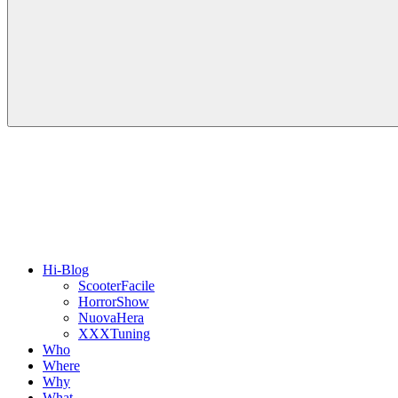
Hi-Blog
ScooterFacile
HorrorShow
NuovaHera
XXXTuning
Who
Where
Why
What