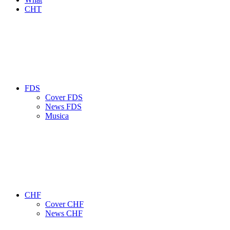
CHT
FDS
Cover FDS
News FDS
Musica
CHF
Cover CHF
News CHF