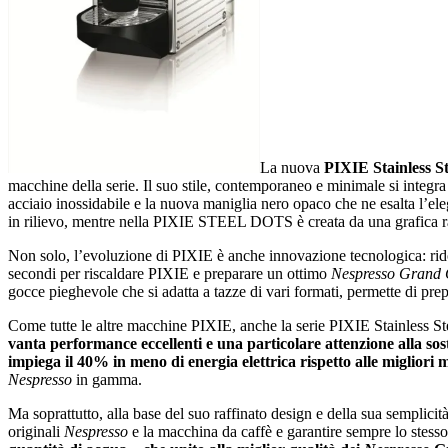
La nuova
PIXIE Stainless St
macchine della serie. Il suo stile, contemporaneo e minimale si integra
acciaio inossidabile e la nuova maniglia nero opaco che ne esalta l’el
in rilievo, mentre nella PIXIE STEEL DOTS è creata da una grafica raf
Non solo, l’evoluzione di PIXIE è anche innovazione tecnologica: ridot
secondi per riscaldare PIXIE e preparare un ottimo
Nespresso
Grand 
gocce pieghevole che si adatta a tazze di vari formati, permette di prepa
Come tutte le altre macchine PIXIE, anche la serie PIXIE Stainless Stee
vanta performance eccellenti e una particolare attenzione alla so
impiega il 40% in meno di energia elettrica rispetto alle migliori 
Nespresso
in gamma.
Ma soprattutto, alla base del suo raffinato design e della sua semplicità
originali
Nespresso
e la macchina da caffè e garantire sempre lo stesso 