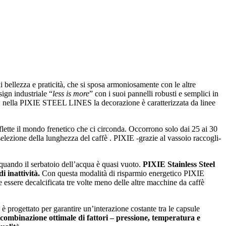
di bellezza e praticità, che si sposa armoniosamente con le altre
ign industriale “
less is more
” con i suoi pannelli robusti e semplici in
oni: nella PIXIE STEEL LINES la decorazione è caratterizzata da linee
lette il mondo frenetico che ci circonda. Occorrono solo dai 25 ai 30
selezione della lunghezza del caffè . PIXIE -grazie al vassoio raccogli-
 quando il serbatoio dell’acqua è quasi vuoto.
PIXIE Stainless Steel
 inattività.
Con questa modalità di risparmio energetico PIXIE
ve essere decalcificata tre volte meno delle altre macchine da caffè
 è progettato per garantire un’interazione costante tra le capsule
a combinazione ottimale di fattori – pressione, temperatura e