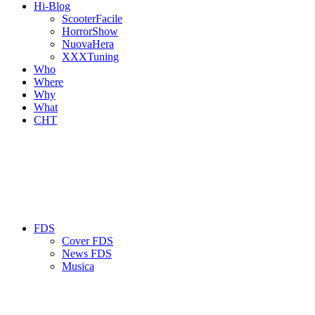
Hi-Blog
ScooterFacile
HorrorShow
NuovaHera
XXXTuning
Who
Where
Why
What
CHT
FDS
Cover FDS
News FDS
Musica