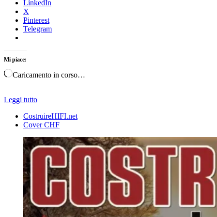
LinkedIn
X
Pinterest
Telegram
Mi piace:
Caricamento in corso…
Leggi tutto
CostruireHIFI.net
Cover CHF