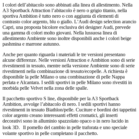
I colori dell’abitacolo sono abbinati alla linea di allestimento. Nella
A3 Sportback Attraction l’abitacolo è nero o grigio titanio, nella
sportiva Ambition è tutto nero o con aggiunta di elementi di
contrasto color argento, blu o giallo. L’Audi design selection arancio
Capri, una proposta bicolore esclusiva dei designer Audi, prevede
una gamma di colori molto giovani. Nella lussuosa linea di
allestimento Ambiente sono inoltre disponibili anche i colori beige
pashmina e marrone autunno.
Anche per quanto riguarda i materiali le tre versioni presentano
alcune differenze. Nelle versioni Attraction e Ambition sono di serie
rivestimenti in tessuto, mentre nella versione Ambiente sono di serie
rivestimenti nella combinazione di tessuto/ecopelle. A richiesta è
disponibile la pelle Milano o una combinazione di pelle Nappa
perlata e Alcantara. I sedili sportivi in pelle Milano sono rivestiti in
morbida pelle Velvet nella zona delle spalle.
Il pacchetto sportivo S line, disponibile per la A3 Sportback
Ambition, avvolge l’abitacolo di nero. I sedili sportivi hanno
rivestimenti in tessuto Biathlon/pelle. Cuciture e bordini dei tappetini
color argento creano interessanti effetti cromatici, gli inserti
decorativi sono in alluminio spazzolato opaco o in nero lucido in
look 3D. Il pomello del cambio in pelle traforata e uno speciale
volante sportivo in pelle completano il pacchetto.