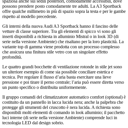
spaziosa anche sui sedili posteriori, comodamente accessibili, dove
possono prendere posto comodamente tre adulti. La A3 Sportback
offre qualche millimetro in più di spazio sopra la testa e per le gambe
rispetto al modello precedente.
Gli interni della nuova Audi A3 Sportback hanno il fascino delle
vetture di classe superiore. Tra gli elementi di spicco vi sono gli
inserti disponibili a richiesta in alluminio Mistral o in look 3D (di
serie nella versione Ambiente) che risaltano per la loro plasticità. La
variante top di gamma viene prodotta con un processo complesso
che assicura una finitura stile vetro con un singolare effetto
profondità.
Le quattro grandi bocchette di ventilazione rotonde in stile jet sono
un ulteriore esempio di come sia possibile conciliare estetica e
tecnica. Per regolare il flusso d’aria basta esercitare una lieve
pressione e poi tirare il perno centrale; l’aria può essere diretta verso
un punto specifico o distribuita uniformemente.
Il gruppo comandi del climatizzatore automatico comfort (optional) è
costituito da un pannello in lacca lucida nera; anche la palpebra che
protegge gli strumenti del cruscotto è nera lucida. A richiesta sono
disponibili molti elementi di comando in look alluminio; il pacchetto
luci interne (di serie nella versione Ambiente) comprende luci in
tecnologia LED dal design sobrio.