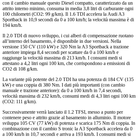
con il cambio manuale questo Diesel compatto, caratterizzato da un
attrito interno minimo, consuma in media 3,8 litri di carburante ogni
100 chilometri (CO2: 99 g/km). Il 1.6 TDI accelera la Audi A3
Sportback in 10,9 secondi da 0 a 100 km/h; la velocità massima è di
194 km/h.
Il 2.0 TDI di nuovo sviluppo, i cui alberi di compensazione ruotano
all’interno del basamento, è disponibile in due versioni. Nella
versione 150 CV (110 kW) e 320 Nm la A3 Sportback a trazione
anteriore impiega 8,4 secondi per scattare da 0 a 100 km/h e
raggiunge la velocità massima di 213 km/h. I consumi medi si
attestano a 4,2 litri ogni 100 km, che corrispondono a emissioni di
CO2 di 108 g/km.
La variante più potente del 2.0 TDI ha una potenza di 184 CV (135
kW) e una coppia di 380 Nm. I dati più importanti (con cambio
manuale e trazione anteriore): da 0 a 100 km/h in 7,4 secondi,
velocità massima di 232 km/h, consumi medi di 4,3 litri ogni 100 km
(CO2: 111 g/km).
Successivamente verrà lanciato il 1.2 TFSI, messo a punto per
contenere peso e attrito grazie al basamento in alluminio. Il motore
sviluppa 105 CV (77 kW) di potenza e scarica 175 Nm di coppia. In
combinazione con il cambio S tronic la A3 Sportback accelera da 0
a 100 km/h in 10,7 secondi e arriva a 193 km/h. I consumi medi si