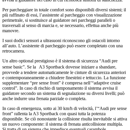
Per parcheggiare in totale comfort sono disponibili diversi sistemi; il
più raffinato di essi, l’assistente al parcheggio con visualizzazione
perimetrale, si sostituisce al guidatore nei parcheggi paralleli o
trasversali al senso di marcia e, se necessario, effettua anche più
manovre.
I suoi dodici sensori a ultrasuoni riconoscono gli ostacoli intorno
all’auto. L’assistente di parcheggio può essere completato con una
retrocamera.
Un altro optional prestigioso è il sistema di sicurezza “Audi pre
sense basic”. Se la A3 Sportback dovesse iniziare a sbandare,
provvede a tendere automaticamente le cinture di sicurezza anteriori
e contemporaneamente a chiudere finestrini e tettuccio. La funzione
supplementare “pre sense front” è compresa nell’“adaptive cruise
control”. In caso di rischio di tamponamento il sistema avvisa il
guidatore secondo un sistema di segnalazione su diversi livelli; può
anche indurre una frenata parziale o completa.
In caso di emergenza, sotto ai 30 km/h di velocità, l’“Audi pre sense
front” rallenta la A3 Sportback con quasi tutta la potenza
disponibile. Se ciò nonostante la collisione risulta inevitabile si attiva
un nuovo componente: il sistema di frenata anticollisione multipla.
Si tratta di un sistema che impedisce eventuali carambole