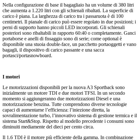
Nella configurazione di base il bagagliaio ha un volume di 380 litri
che aumenta a 1.220 litri con gli schienali ribaltati. La superficie di
carico è piana. La larghezza di carico tra i passaruota è di 100
centimetri. Il pianale di carico può essere regolato in due posizioni; i
perni di supporto hanno piccoli LED incorporati. Gli schienali
posteriori sono ribaltabili in rapporto 60:40 o completamente. Ganci
portaborse e anelli di fissaggio sono di serie; come optional è
disponibile una stuoia double-face, un pacchetto portaoggetti e vano
bagagli, il dispositivo di carico passante e una sacca
portasci/portasnowboard.
I motori
Le motorizzazioni disponibili per la nuova A3 Sportback sono
inizialmente un motore TDI e due motori TFSI. In un secondo
momento si aggiungeranno due motorizzazioni Diesel e una
motorizzazione benzina. Tutte comprendono diverse tecnologie
capaci di aumentarne l’efficienza: l’iniezione diretta, la
sovralimentazione turbo, l’innovativo sistema di gestione termica e il
sistema Start&Stop. Rispetto al modello precedente i consumi sono
diminuiti mediamente del dieci per cento circa.
Il 1.6 TDI è il motore più efficiente della gamma. In combinazione