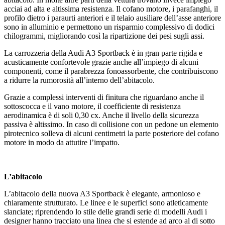
acciai ad alta e altissima resistenza. Il cofano motore, i parafanghi, il
profilo dietro i paraurti anteriori e il telaio ausiliare dell’asse anteriore
sono in alluminio e permettono un risparmio complessivo di dodici
chilogrammi, migliorando così la ripartizione dei pesi sugli assi.
La carrozzeria della Audi A3 Sportback è in gran parte rigida e
acusticamente confortevole grazie anche all’impiego di alcuni
componenti, come il parabrezza fonoassorbente, che contribuiscono
a ridurre la rumorosità all’interno dell’abitacolo.
Grazie a complessi interventi di finitura che riguardano anche il
sottoscocca e il vano motore, il coefficiente di resistenza
aerodinamica è di soli 0,30 cx. Anche il livello della sicurezza
passiva è altissimo. In caso di collisione con un pedone un elemento
pirotecnico solleva di alcuni centimetri la parte posteriore del cofano
motore in modo da attutire l’impatto.
L’abitacolo
L’abitacolo della nuova A3 Sportback è elegante, armonioso e
chiaramente strutturato. Le linee e le superfici sono atleticamente
slanciate; riprendendo lo stile delle grandi serie di modelli Audi i
designer hanno tracciato una linea che si estende ad arco al di sotto