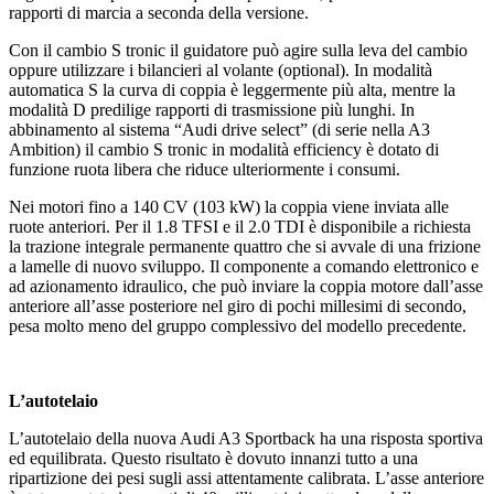
rapporti di marcia a seconda della versione.
Con il cambio S tronic il guidatore può agire sulla leva del cambio
oppure utilizzare i bilancieri al volante (optional). In modalità
automatica S la curva di coppia è leggermente più alta, mentre la
modalità D predilige rapporti di trasmissione più lunghi. In
abbinamento al sistema “Audi drive select” (di serie nella A3
Ambition) il cambio S tronic in modalità efficiency è dotato di
funzione ruota libera che riduce ulteriormente i consumi.
Nei motori fino a 140 CV (103 kW) la coppia viene inviata alle
ruote anteriori. Per il 1.8 TFSI e il 2.0 TDI è disponibile a richiesta
la trazione integrale permanente quattro che si avvale di una frizione
a lamelle di nuovo sviluppo. Il componente a comando elettronico e
ad azionamento idraulico, che può inviare la coppia motore dall’asse
anteriore all’asse posteriore nel giro di pochi millesimi di secondo,
pesa molto meno del gruppo complessivo del modello precedente.
L’autotelaio
L’autotelaio della nuova Audi A3 Sportback ha una risposta sportiva
ed equilibrata. Questo risultato è dovuto innanzi tutto a una
ripartizione dei pesi sugli assi attentamente calibrata. L’asse anteriore