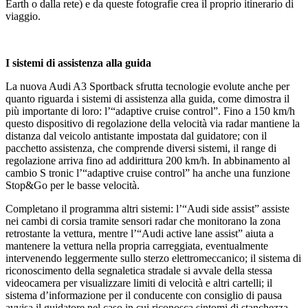
Earth o dalla rete) e da queste fotografie crea il proprio itinerario di
viaggio.
I sistemi di assistenza alla guida
La nuova Audi A3 Sportback sfrutta tecnologie evolute anche per
quanto riguarda i sistemi di assistenza alla guida, come dimostra il
più importante di loro: l’“adaptive cruise control”. Fino a 150 km/h
questo dispositivo di regolazione della velocità via radar mantiene la
distanza dal veicolo antistante impostata dal guidatore; con il
pacchetto assistenza, che comprende diversi sistemi, il range di
regolazione arriva fino ad addirittura 200 km/h. In abbinamento al
cambio S tronic l’“adaptive cruise control” ha anche una funzione
Stop&Go per le basse velocità.
Completano il programma altri sistemi: l’“Audi side assist” assiste
nei cambi di corsia tramite sensori radar che monitorano la zona
retrostante la vettura, mentre l’“Audi active lane assist” aiuta a
mantenere la vettura nella propria carreggiata, eventualmente
intervenendo leggermente sullo sterzo elettromeccanico; il sistema di
riconoscimento della segnaletica stradale si avvale della stessa
videocamera per visualizzare limiti di velocità e altri cartelli; il
sistema d’informazione per il conducente con consiglio di pausa
avvisa il guidatore nel caso in cui riconosca sintomi di stanchezza.