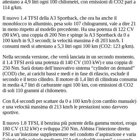
attestano a 4,9 litri ogni 100 chilometri, con emissioni di CO2 pari a
114 g/km.
Il nuovo 1.4 TFSI della A3 Sportback, che ora ha anche il
monoblocco in alluminio, pesa solo 107 chilogrammi, vale a dire 21
in meno rispetto al modello precedente. Ha una potenza di 122 CV
(90 kW), una coppia di 200 Nm e spinge la A3 Sportback da 0 a
100 km/h in 9,3 secondi; la velocità massima è di 203 km/h. I
consumi medi si attestano a 5,3 litri ogni 100 km (CO2: 123 g/km).
Nella seconda versione, che verrà lanciata in un secondo momento,
il 1.4 TFSI avrà una potenza di 140 CV (103 kW) e una coppia di
250 Nm. Sarà dotato dell’innovativo sistema “cylinder on demand”
(COD) che, ai carichi bassi e medi e in fase di rilascio, esclude il
secondo e il terzo cilindro. Il motore di 1,4 litri di cilindrata consuma
in media 4,7 litri di carburante ogni 100 km, con emissioni di CO2
di soli 110 grammi al chilometro.
Con 8,4 secondi per scattare da 0 a 100 km/h (con cambio manuale)
e una velocità massima di 213 km/h le prestazioni sono davvero
sportive.
Il nuovo 1.8 TFSI, il benzina più potente della gamma motori, eroga
180 CV (132 kW) e sviluppa 250 Nm. Abbina l’iniezione diretta
FSI a un’iniezione supplementare nel condotto d’aspirazione e varia
l’alzata delle valvole mediante l’“Audi valvelift system” a seconda