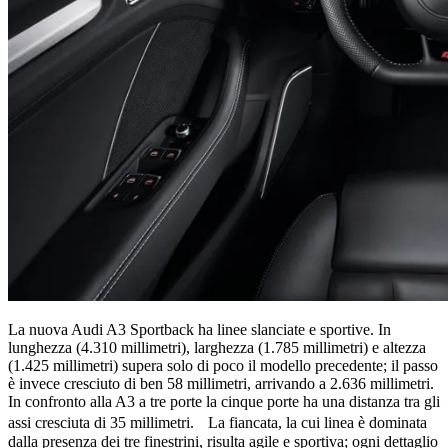
La nuova Audi A3 Sportback ha linee slanciate e sportive. In
lunghezza (4.310 millimetri), larghezza (1.785 millimetri) e altezza
(1.425 millimetri) supera solo di poco il modello precedente; il passo
è invece cresciuto di ben 58 millimetri, arrivando a 2.636 millimetri.
In confronto alla A3 a tre porte la cinque porte ha una distanza tra gli
assi cresciuta di 35 millimetri. La fiancata, la cui linea è dominata
dalla presenza dei tre finestrini, risulta agile e sportiva; ogni dettaglio