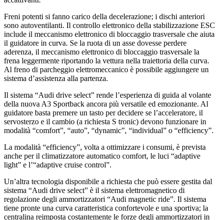
Freni potenti si fanno carico della decelerazione; i dischi anteriori
sono autoventilanti. Il controllo elettronico della stabilizzazione ESC
include il meccanismo elettronico di bloccaggio trasversale che aiuta
il guidatore in curva. Se la ruota di un asse dovesse perdere
aderenza, il meccanismo elettronico di bloccaggio trasversale la
frena leggermente riportando la vettura nella traiettoria della curva.
Al freno di parcheggio elettromeccanico è possibile aggiungere un
sistema d’assistenza alla partenza.
Il sistema “Audi drive select” rende l’esperienza di guida al volante
della nuova A3 Sportback ancora più versatile ed emozionante. Al
guidatore basta premere un tasto per decidere se l’acceleratore, il
servosterzo e il cambio (a richiesta S tronic) devono funzionare in
modalità “comfort”, “auto”, “dynamic”, “individual” o “efficiency”.
La modalità “efficiency”, volta a ottimizzare i consumi, è prevista
anche per il climatizzatore automatico comfort, le luci “adaptive
light” e l’“adaptive cruise control”.
Un’altra tecnologia disponibile a richiesta che può essere gestita dal
sistema “Audi drive select” è il sistema elettromagnetico di
regolazione degli ammortizzatori “Audi magnetic ride”. Il sistema
tiene pronte una curva caratteristica confortevole e una sportiva; la
centralina reimposta costantemente le forze degli ammortizzatori in