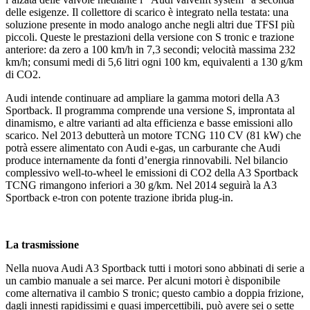
delle esigenze. Il collettore di scarico è integrato nella testata: una
soluzione presente in modo analogo anche negli altri due TFSI più
piccoli. Queste le prestazioni della versione con S tronic e trazione
anteriore: da zero a 100 km/h in 7,3 secondi; velocità massima 232
km/h; consumi medi di 5,6 litri ogni 100 km, equivalenti a 130 g/km
di CO2.
Audi intende continuare ad ampliare la gamma motori della A3
Sportback. Il programma comprende una versione S, improntata al
dinamismo, e altre varianti ad alta efficienza e basse emissioni allo
scarico. Nel 2013 debutterà un motore TCNG 110 CV (81 kW) che
potrà essere alimentato con Audi e-gas, un carburante che Audi
produce internamente da fonti d’energia rinnovabili. Nel bilancio
complessivo well-to-wheel le emissioni di CO2 della A3 Sportback
TCNG rimangono inferiori a 30 g/km. Nel 2014 seguirà la A3
Sportback e-tron con potente trazione ibrida plug-in.
La trasmissione
Nella nuova Audi A3 Sportback tutti i motori sono abbinati di serie a
un cambio manuale a sei marce. Per alcuni motori è disponibile
come alternativa il cambio S tronic; questo cambio a doppia frizione,
dagli innesti rapidissimi e quasi impercettibili, può avere sei o sette