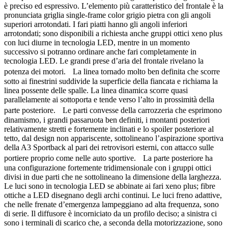
è preciso ed espressivo. L’elemento più caratteristico del frontale è la
pronunciata griglia single-frame color grigio pietra con gli angoli
superiori arrotondati. I fari piatti hanno gli angoli inferiori
arrotondati; sono disponibili a richiesta anche gruppi ottici xeno plus
con luci diurne in tecnologia LED, mentre in un momento
successivo si potranno ordinare anche fari completamente in
tecnologia LED. Le grandi prese d’aria del frontale rivelano la
potenza dei motori. La linea tornado molto ben definita che scorre
sotto ai finestrini suddivide la superficie della fiancata e richiama la
linea possente delle spalle. La linea dinamica scorre quasi
parallelamente ai sottoporta e tende verso l’alto in prossimità della
parte posteriore. Le parti convesse della carrozzeria che esprimono
dinamismo, i grandi passaruota ben definiti, i montanti posteriori
relativamente stretti e fortemente inclinati e lo spoiler posteriore al
tetto, dal design non appariscente, sottolineano l’aspirazione sportiva
della A3 Sportback al pari dei retrovisori esterni, con attacco sulle
portiere proprio come nelle auto sportive. La parte posteriore ha
una configurazione fortemente tridimensionale con i gruppi ottici
divisi in due parti che ne sottolineano la dimensione della larghezza.
Le luci sono in tecnologia LED se abbinate ai fari xeno plus; fibre
ottiche a LED disegnano degli archi continui. Le luci freno adattive,
che nelle frenate d’emergenza lampeggiano ad alta frequenza, sono
di serie. Il diffusore è incorniciato da un profilo deciso; a sinistra ci
sono i terminali di scarico che, a seconda della motorizzazione, sono