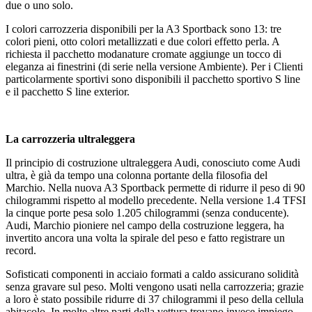
due o uno solo.
I colori carrozzeria disponibili per la A3 Sportback sono 13: tre
colori pieni, otto colori metallizzati e due colori effetto perla. A
richiesta il pacchetto modanature cromate aggiunge un tocco di
eleganza ai finestrini (di serie nella versione Ambiente). Per i Clienti
particolarmente sportivi sono disponibili il pacchetto sportivo S line
e il pacchetto S line exterior.
La carrozzeria ultraleggera
Il principio di costruzione ultraleggera Audi, conosciuto come Audi
ultra, è già da tempo una colonna portante della filosofia del
Marchio. Nella nuova A3 Sportback permette di ridurre il peso di 90
chilogrammi rispetto al modello precedente. Nella versione 1.4 TFSI
la cinque porte pesa solo 1.205 chilogrammi (senza conducente).
Audi, Marchio pioniere nel campo della costruzione leggera, ha
invertito ancora una volta la spirale del peso e fatto registrare un
record.
Sofisticati componenti in acciaio formati a caldo assicurano solidità
senza gravare sul peso. Molti vengono usati nella carrozzeria; grazie
a loro è stato possibile ridurre di 37 chilogrammi il peso della cellula
abitacolo. In molte altre parti della vettura trovano invece impiego