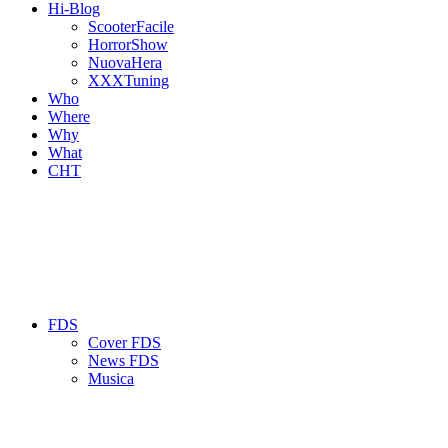
Hi-Blog
ScooterFacile
HorrorShow
NuovaHera
XXXTuning
Who
Where
Why
What
CHT
FDS
Cover FDS
News FDS
Musica