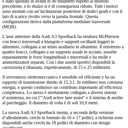
è stato spostato in avanti di 40 millimetri rispetto al modello
precedente, e lo sbalzo si è di conseguenza ridotto. Tutti i motori
sono montati con un’inclinazione posteriore di dodici gradi e con il
lato di scarico rivolto verso la paratia frontale. Questa
configurazione deriva dalla piattaforma modulare trasversale
(MQB).
L’asse anteriore della Audi A3 Sportback ha struttura McPherson
con bracci trasversali a triangolo e supporti oscillanti leggeri in
alluminio, collegata a un telaio ausiliario in alluminio. Il retrotreno a
quattro bracci, collegato a un supporto assale in acciaio, assorbe
separatamente le forze longitudinali e trasversali e ha molle e
ammortizzatori separati. Con i due assetti sportivi disponibili la
carrozzeria è ribassata, rispettivamente, di 15 o 25 millimetri.
Il servosterzo elettromeccanico è sensibile ed efficiente e ha un
rapporto di trasmissione diretto di 15,3:1. In rettilineo non consuma
energia, e questo costituisce un contributo importante all’efficienza
complessiva. Lo sterzo è strettamente collegato a diversi sistemi
d’assistenza, tra cui l’“Audi active lane assist” e il sistema di ausilio
al parcheggio. Il diametro di volta è di soli 10,9 metri.
La nuova Audi A3 Sportback monta, a seconda della versione
d’allestimento, cerchi in formato da 16 o 17 pollici; a richiesta sono
disponibili anche cerchi da 18 pollici di diametro con design
accattivanti.