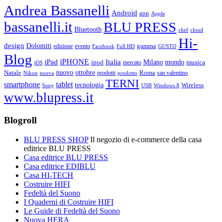
Andrea Bassanelli
Android
app
Apple
bassanelli.it
BLU PRESS
Bluetooth
chef
cloud
Hi-
design
Dolomiti
gamma
edizione
evento
Facebook
Full HD
GUSTO
Blog
iPHONE
Italia
iPad
Milano
mondo
musica
ipod
mercato
iOS
ottobre
Natale
nuovo
Roma
Nikon
nuova
prodotti
prodotto
san valentino
TERNI
smartphone
tablet
tecnologia
Wireless
USB
Windows 8
Sony
www.blupress.it
Blogroll
BLU PRESS SHOP
Il negozio di e-commerce della casa
editrice BLU PRESS
Casa editrice BLU PRESS
Casa editrice EDIBLU
Casa HI-TECH
Costruire HIFI
Fedeltà del Suono
I Quaderni di Costruire HIFI
Le Guide di Fedeltà del Suono
Nuova HERA