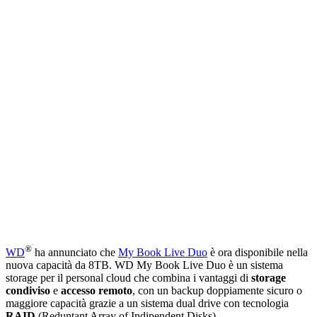
®
WD
ha annunciato che
My Book Live Duo
è ora disponibile nella
nuova capacità da 8TB. WD My Book Live Duo è un sistema
storage per il personal cloud che combina i vantaggi di
storage
condiviso
e
accesso remoto
, con un backup doppiamente sicuro o
maggiore capacità grazie a un sistema dual drive con tecnologia
RAID
(Reduntant Array of Indipendent Disks)