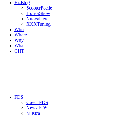
Hi-Blog
ScooterFacile
HorrorShow
NuovaHera
XXXTuning
Who
Where
Why
What
CHT
FDS
Cover FDS
News FDS
Musica