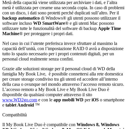
Metà della capacità viene utilizzata per archiviare i dati, e l’altra
metà è utilizzata per crearne una seconda copia. In caso di problemi
con un disco, i dati sono protetti perché duplicati sull’altro. Per il
backup automatico
di Windows® gli utenti possono utilizzare il
software incluso
WD SmartWare
® e gli utenti Mac possono
utilizzare tutte le funzionalità del software di backup
Apple Time
Machine
® per proteggere i propri dati.
Nel caso in cui l’utente preferisca invece sfruttare al massimo la
capacità dell’unità, con l’impostazione RAID 0 avrà a disposizione
tutto lo spazio necessario per i propri contenuti digitali, per un
personal cloud realmente senza confini.
Grazie alle soluzioni storage per il personal cloud di WD della
famiglia My Book Live, è possibile connettersi alla rete domestica
per creare storage condiviso tra gli utenti ed accedere all’interno
della casa o ovunque nel mondo attraverso l’accesso remoto sicuro.
L’accesso remoto a My Book Live e My Book Live Duo è
disponibile da qualsiasi computer attraverso il sito
www.WD2go.com
e con le
app mobili WD
per
iOS
o smartphone
e
tablet Android
™
Compatibilità
Il My Book Live Duo è compatibile con
Windows 8, Windows