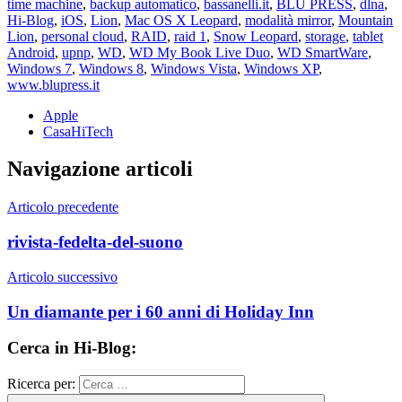
time machine
,
backup automatico
,
bassanelli.it
,
BLU PRESS
,
dlna
,
Hi-Blog
,
iOS
,
Lion
,
Mac OS X Leopard
,
modalità mirror
,
Mountain
Lion
,
personal cloud
,
RAID
,
raid 1
,
Snow Leopard
,
storage
,
tablet
Android
,
upnp
,
WD
,
WD My Book Live Duo
,
WD SmartWare
,
Windows 7
,
Windows 8
,
Windows Vista
,
Windows XP
,
www.blupress.it
Apple
CasaHiTech
Navigazione articoli
Articolo precedente
rivista-fedelta-del-suono
Articolo successivo
Un diamante per i 60 anni di Holiday Inn
Cerca in Hi-Blog:
Ricerca per: