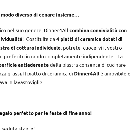
 modo diverso di cenare insieme…
ico nel suo genere, Dinner4All
combina convivialità con
! Costituita da
dividualità
4 piatti di ceramica dotati di
, potrete cuocervi il vostro
astra di cottura individuale
bo preferito in modo completamente indipendente. La
della piastra consente di cucinare
perficie antiaderente
nza grassi
Il piatto di ceramica di
è amovibile 
.
Dinner4All
lava in lavastoviglie.
regalo perfetto per le feste di fine anno!
e seduta stante!