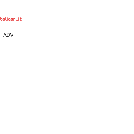
aliasrl.it
ADV