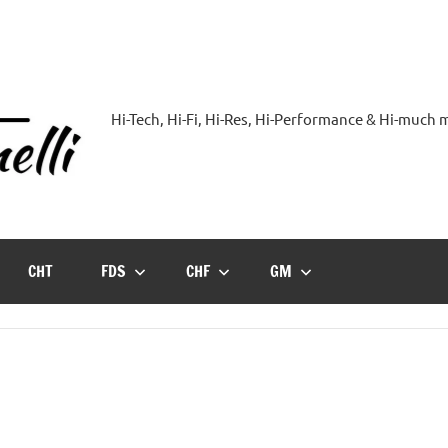
Hi-Tech, Hi-Fi, Hi-Res, Hi-Performance & Hi-much
Hi-
Blog
by
CHT
FDS
CHF
GM
Andrea
Bassanelli