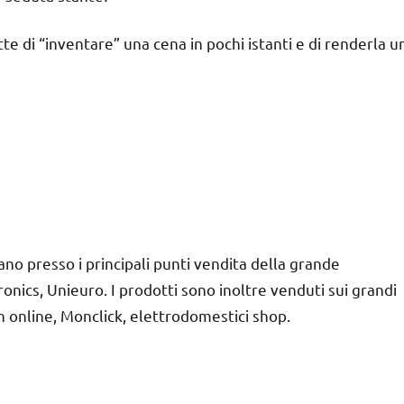
e di “inventare” una cena in pochi istanti e di renderla u
iano presso i principali punti vendita della grande
nics, Unieuro. I prodotti sono inoltre venduti sui grandi
 online, Monclick, elettrodomestici shop.