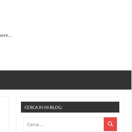
 more…
CERCA IN HI-BLOG:
Ricerca
Cerca
per: