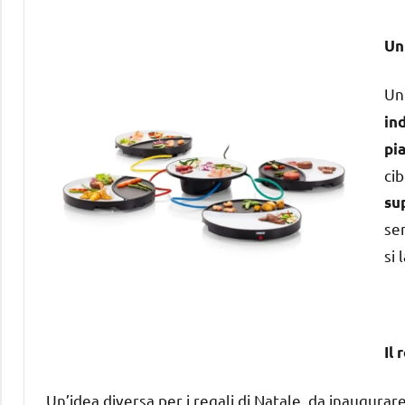
Un
Un
in
pi
ci
su
se
si 
Il 
Un’idea diversa per i regali di Natale, da inaugurar