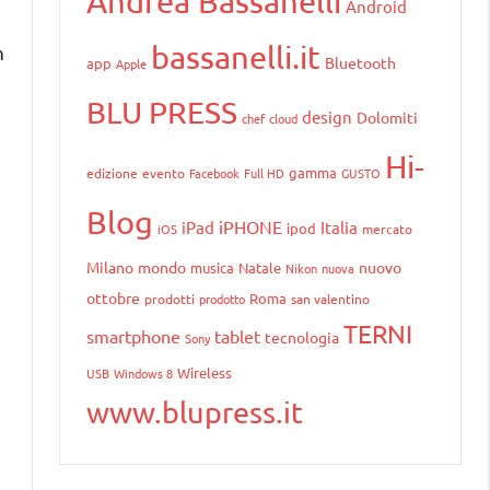
Andrea Bassanelli
Android
bassanelli.it
n
Bluetooth
app
Apple
BLU PRESS
design
Dolomiti
chef
cloud
Hi-
gamma
edizione
evento
Facebook
Full HD
GUSTO
Blog
iPHONE
iPad
Italia
ipod
iOS
mercato
Milano
mondo
nuovo
musica
Natale
Nikon
nuova
ottobre
Roma
prodotti
prodotto
san valentino
TERNI
smartphone
tablet
tecnologia
Sony
Wireless
USB
Windows 8
www.blupress.it