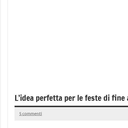
L’idea perfetta per le feste di fin
5 commenti
7
Andrea
Settembre
Bassanelli