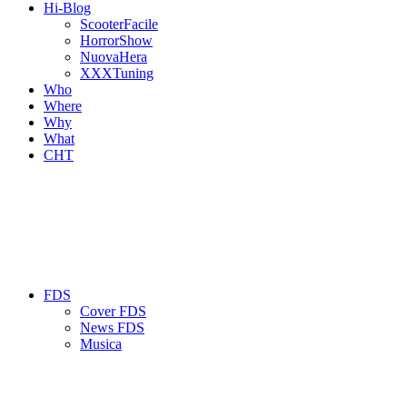
Hi-Blog
ScooterFacile
HorrorShow
NuovaHera
XXXTuning
Who
Where
Why
What
CHT
FDS
Cover FDS
News FDS
Musica