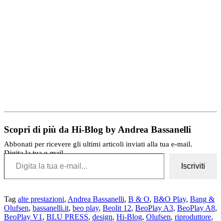
Scopri di più da Hi-Blog by Andrea Bassanelli
Abbonati per ricevere gli ultimi articoli inviati alla tua e-mail.
Digita la tua e-mail...
Iscriviti
Tag
alte prestazioni
,
Andrea Bassanelli
,
B & O
,
B&O Play
,
Bang &
Olufsen
,
bassanelli.it
,
beo play
,
Beolit 12
,
BeoPlay A3
,
BeoPlay A8
,
BeoPlay V1
,
BLU PRESS
,
design
,
Hi-Blog
,
Olufsen
,
riproduttore
,