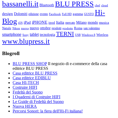
bassanelli.it
BLU PRESS
Bluetooth
chef
cloud
Hi-
design
Dolomiti
gamma
edizione
evento
Facebook
Full HD
GUSTO
Blog
iPHONE
Italia
iPad
Milano
mondo
musica
ipod
mercato
iOS
ottobre
Natale
nuovo
Roma
Nikon
nuova
prodotti
prodotto
san valentino
TERNI
smartphone
tablet
tecnologia
Wireless
USB
Windows 8
Sony
www.blupress.it
Blogroll
BLU PRESS SHOP
Il negozio di e-commerce della casa
editrice BLU PRESS
Casa editrice BLU PRESS
Casa editrice EDIBLU
Casa HI-TECH
Costruire HIFI
Fedeltà del Suono
I Quaderni di Costruire HIFI
Le Guide di Fedeltà del Suono
Nuova HERA
Percorsi Sonori: la fiera dell'Hi-Fi italiana!