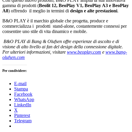
Con questo nuovo prodotto, B&O PLAY amplia la sua innovativa
gamma di prodotti (
Beolit 12, BeoPlay V1, BeoPlay A3 e BeoPlay
A8
) offrendo il meglio in termini di
design e alte prestazioni
.
B&O PLAY è il marchio globale che progetta, produce e
commercializza i prodotti stand-alone, costantemente connessi per
consentire uno stile di vita dinamico e mobile.
B&O PLAY di Bang & Olufsen offre esperienze di ascolto e di
visione di alto livello ai fan del design della connessione digitale.
Per ulteriori informazioni, visitare
www.beoplay.com
e
www.bang-
olufsen.com
Per condividere:
E-mail
Stampa
Facebook
WhatsApp
LinkedIn
X
Pinterest
Telegram