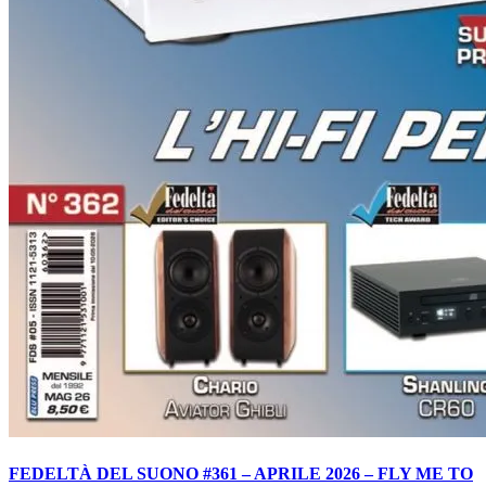
FEDELTÀ DEL SUONO #361 – APRILE 2026 – FLY ME TO