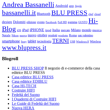
Andrea Bassanelli
Android
app
Apple
bassanelli.it
BLU PRESS
Bluetooth
chef
cloud
Hi-
design
Dolomiti
gamma
edizione
evento
Facebook
Full HD
GUSTO
Blog
iPHONE
Italia
iPad
Milano
mondo
musica
ipod
mercato
iOS
ottobre
Natale
nuovo
Roma
Nikon
nuova
prodotti
prodotto
san valentino
TERNI
smartphone
tablet
tecnologia
Wireless
USB
Windows 8
Sony
www.blupress.it
Blogroll
BLU PRESS SHOP
Il negozio di e-commerce della casa
editrice BLU PRESS
Casa editrice BLU PRESS
Casa editrice EDIBLU
Casa HI-TECH
Costruire HIFI
Fedeltà del Suono
I Quaderni di Costruire HIFI
Le Guide di Fedeltà del Suono
Nuova HERA