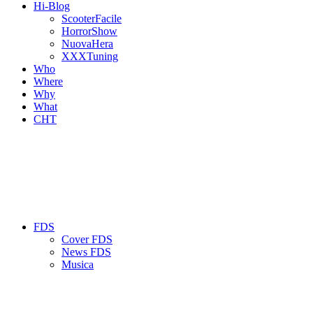
Hi-Blog
ScooterFacile
HorrorShow
NuovaHera
XXXTuning
Who
Where
Why
What
CHT
FDS
Cover FDS
News FDS
Musica