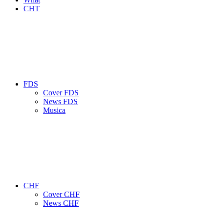
CHT
FDS
Cover FDS
News FDS
Musica
CHF
Cover CHF
News CHF