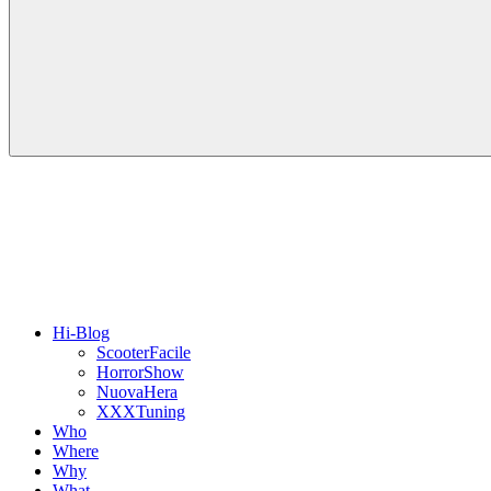
Hi-Blog
ScooterFacile
HorrorShow
NuovaHera
XXXTuning
Who
Where
Why
What