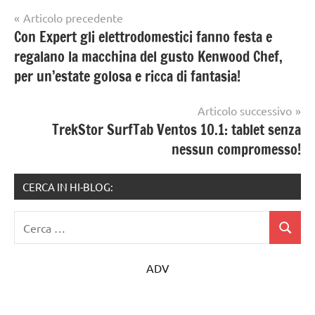
Navigazione
Articolo precedente
Con Expert gli elettrodomestici fanno festa e
articoli
regalano la macchina del gusto Kenwood Chef,
per un’estate golosa e ricca di fantasia!
Articolo successivo
TrekStor SurfTab Ventos 10.1: tablet senza
nessun compromesso!
CERCA IN HI-BLOG:
Ricerca
Cerca
per:
ADV