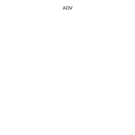
corso…
ADV