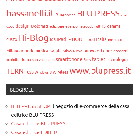
bassanelli.it
BLU PRESS
Bluetooth
chef
design
Dolomiti
gamma
cloud
edizione
evento
Facebook
Full HD
Hi-Blog
iPHONE
iPad
Italia
ipod
GUSTO
iOS
mercato
Milano
mondo
nuovo
ottobre
musica
Natale
Nikon
nuova
prodotti
smartphone
tablet
tecnologia
Roma
prodotto
san valentino
Sony
www.blupress.it
TERNI
Wireless
USB
Windows 8
BLOGROLL
BLU PRESS SHOP
Il negozio di e-commerce della casa
editrice BLU PRESS
Casa editrice BLU PRESS
Casa editrice EDIBLU