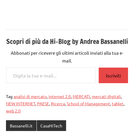
Scopri di più da Hi-Blog by Andrea Bassanelli
Abbonati per ricevere gli ultimi articoli inviati alla tua e-
mail.
Digita la tua e-mail...
Iscriviti
Tag
analisi di mercato
,
internet 2.0
,
MERCATI
,
mercati digitali
,
NEW INTERNET
,
PAESE
,
Ricerca
,
School of Management
,
tablet
,
web 2.0
Bassanelli.it
CasaHiTech