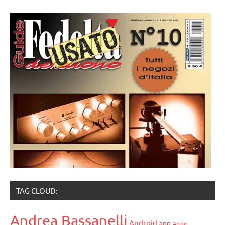
TAG CLOUD:
Andrea Bassanelli
Android
app
Apple