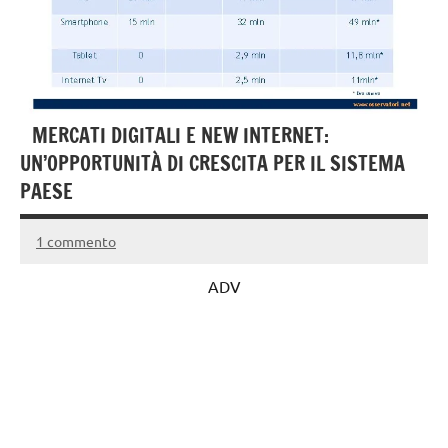
MERCATI DIGITALI E NEW INTERNET:
UN’OPPORTUNITÀ DI CRESCITA PER IL SISTEMA
PAESE
1 commento
1
Andrea
Ottobre
Bassanelli
ADV
2016