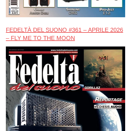
FEDELTÀ DEL SUONO #361 – APRILE 2026
– FLY ME TO THE MOON