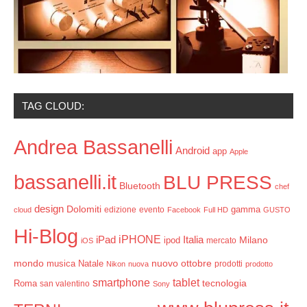
TAG CLOUD:
Andrea Bassanelli
Android
app
Apple
bassanelli.it
BLU PRESS
Bluetooth
chef
design
Dolomiti
gamma
edizione
evento
cloud
Facebook
Full HD
GUSTO
Hi-Blog
iPHONE
Italia
iPad
Milano
ipod
mercato
iOS
mondo
ottobre
musica
Natale
nuovo
prodotti
Nikon
nuova
prodotto
smartphone
tablet
tecnologia
Roma
san valentino
Sony