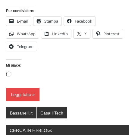
Per condividere:
E-mail
Stampa
Facebook
WhatsApp
LinkedIn
X
Pinterest
Telegram
Mi piace:
Caricamento
in
corso…
Leggi tutto
Bassanelli.it
CasaHiTech
CERCA IN HI-BLOG: