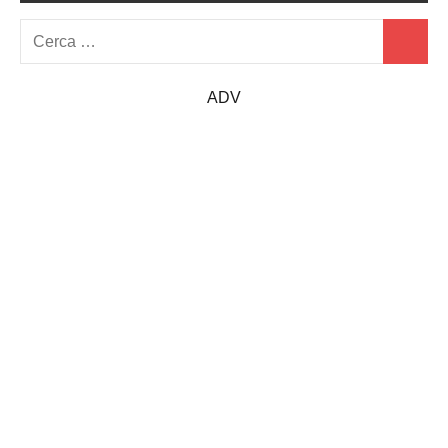
Ricerca
Cerca
per:
ADV