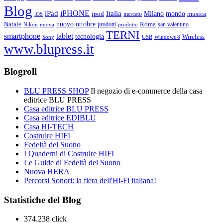
Blog
iPHONE
Italia
iPad
Milano
mondo
musica
ipod
mercato
iOS
ottobre
Natale
nuovo
Roma
Nikon
nuova
prodotti
prodotto
san valentino
TERNI
smartphone
tablet
tecnologia
Wireless
USB
Windows 8
Sony
www.blupress.it
Blogroll
BLU PRESS SHOP
Il negozio di e-commerce della casa
editrice BLU PRESS
Casa editrice BLU PRESS
Casa editrice EDIBLU
Casa HI-TECH
Costruire HIFI
Fedeltà del Suono
I Quaderni di Costruire HIFI
Le Guide di Fedeltà del Suono
Nuova HERA
Percorsi Sonori: la fiera dell'Hi-Fi italiana!
Statistiche del Blog
374.238 click