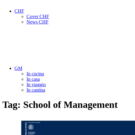
CHF
Cover CHF
News CHF
GM
In cucina
In casa
In viaggio
In cantina
Tag:
School of Management