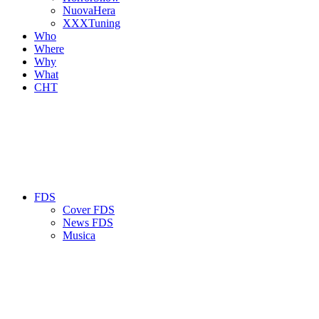
NuovaHera
XXXTuning
Who
Where
Why
What
CHT
FDS
Cover FDS
News FDS
Musica