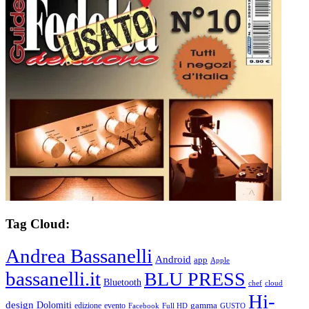
Tag Cloud:
Andrea Bassanelli
Android
app
Apple
bassanelli.it
BLU PRESS
Bluetooth
chef
cloud
Hi-
design
Dolomiti
gamma
edizione
evento
Facebook
Full HD
GUSTO