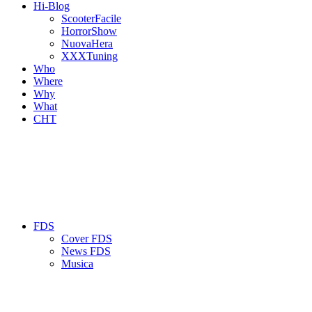
Hi-Blog
ScooterFacile
HorrorShow
NuovaHera
XXXTuning
Who
Where
Why
What
CHT
FDS
Cover FDS
News FDS
Musica