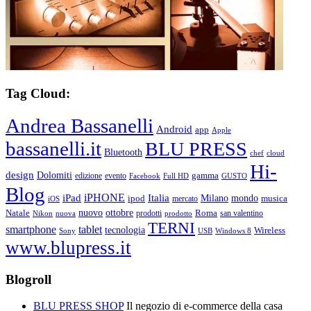
Tag Cloud:
Andrea Bassanelli
Android
app
Apple
bassanelli.it
BLU PRESS
Bluetooth
chef
cloud
Hi-
design
Dolomiti
gamma
edizione
evento
Facebook
Full HD
GUSTO
Blog
iPHONE
Italia
iPad
Milano
mondo
musica
ipod
mercato
iOS
ottobre
Natale
nuovo
Roma
Nikon
nuova
prodotti
prodotto
san valentino
TERNI
smartphone
tablet
tecnologia
Wireless
USB
Windows 8
Sony
www.blupress.it
Blogroll
BLU PRESS SHOP
Il negozio di e-commerce della casa