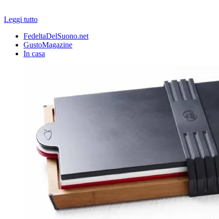
Leggi tutto
FedeltaDelSuono.net
GustoMagazine
In casa