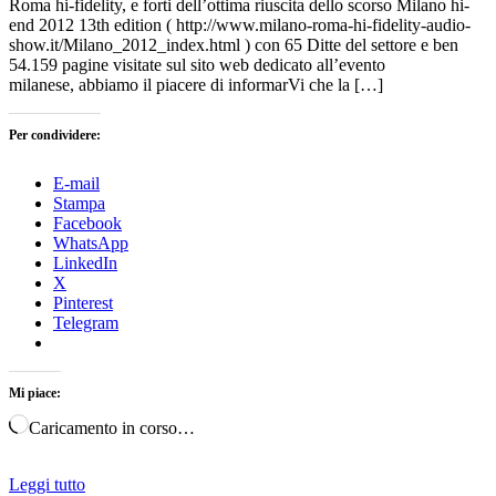
Roma hi-fidelity, e forti dell’ottima riuscita dello scorso Milano hi-
end 2012 13th edition ( http://www.milano-roma-hi-fidelity-audio-
show.it/Milano_2012_index.html ) con 65 Ditte del settore e ben
54.159 pagine visitate sul sito web dedicato all’evento
milanese, abbiamo il piacere di informarVi che la […]
Per condividere:
E-mail
Stampa
Facebook
WhatsApp
LinkedIn
X
Pinterest
Telegram
Mi piace:
Caricamento in corso…
Leggi tutto