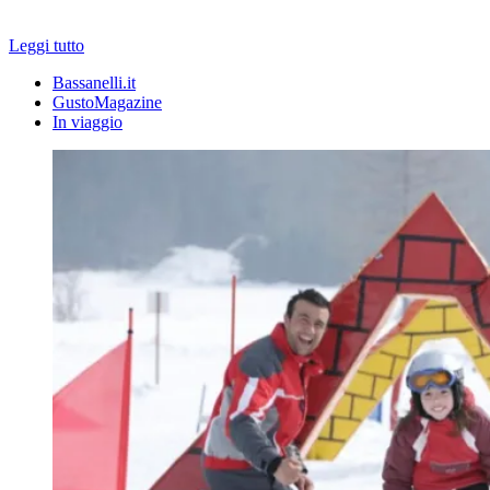
Leggi tutto
Bassanelli.it
GustoMagazine
In viaggio