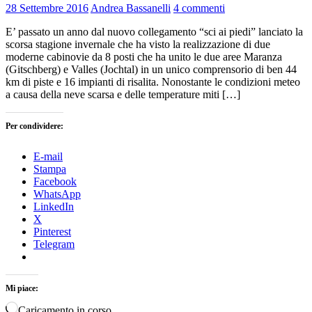
28 Settembre 2016
Andrea Bassanelli
4 commenti
E’ passato un anno dal nuovo collegamento “sci ai piedi” lanciato la
scorsa stagione invernale che ha visto la realizzazione di due
moderne cabinovie da 8 posti che ha unito le due aree Maranza
(Gitschberg) e Valles (Jochtal) in un unico comprensorio di ben 44
km di piste e 16 impianti di risalita. Nonostante le condizioni meteo
a causa della neve scarsa e delle temperature miti […]
Per condividere:
E-mail
Stampa
Facebook
WhatsApp
LinkedIn
X
Pinterest
Telegram
Mi piace:
Caricamento in corso…