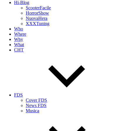
Hi-Blog
ScooterFacile
HorrorShow
NuovaHera
XXXTuning
Who
Where
Why
What
CHT
FDS
Cover FDS
News FDS
Musica