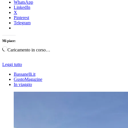
WhatsApp
LinkedIn
X
Pinterest
Telegram
Mi piace:
Caricamento in corso…
Leggi tutto
Bassanelli.it
GustoMagazine
In viaggio