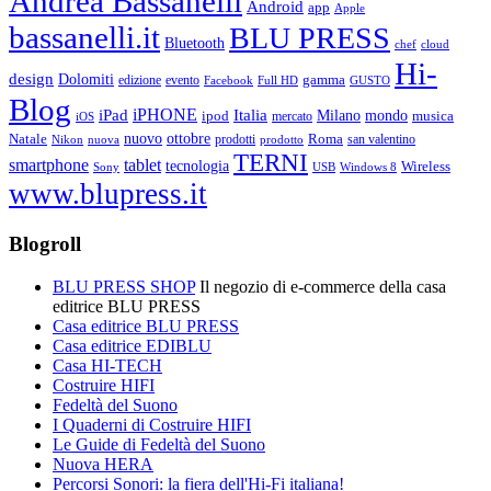
Andrea Bassanelli
Android
app
Apple
bassanelli.it
BLU PRESS
Bluetooth
chef
cloud
Hi-
design
Dolomiti
gamma
edizione
evento
Facebook
Full HD
GUSTO
Blog
iPHONE
Italia
iPad
Milano
mondo
musica
ipod
mercato
iOS
ottobre
Natale
nuovo
Roma
Nikon
nuova
prodotti
prodotto
san valentino
TERNI
smartphone
tablet
tecnologia
Wireless
USB
Windows 8
Sony
www.blupress.it
Blogroll
BLU PRESS SHOP
Il negozio di e-commerce della casa
editrice BLU PRESS
Casa editrice BLU PRESS
Casa editrice EDIBLU
Casa HI-TECH
Costruire HIFI
Fedeltà del Suono
I Quaderni di Costruire HIFI
Le Guide di Fedeltà del Suono
Nuova HERA
Percorsi Sonori: la fiera dell'Hi-Fi italiana!