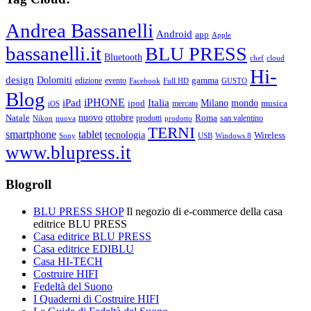
Andrea Bassanelli
Android
app
Apple
bassanelli.it
BLU PRESS
Bluetooth
chef
cloud
Hi-
design
Dolomiti
gamma
edizione
evento
Facebook
Full HD
GUSTO
Blog
iPHONE
Italia
iPad
Milano
mondo
musica
ipod
mercato
iOS
ottobre
Natale
nuovo
Roma
Nikon
nuova
prodotti
prodotto
san valentino
TERNI
smartphone
tablet
tecnologia
Wireless
USB
Windows 8
Sony
www.blupress.it
Blogroll
BLU PRESS SHOP
Il negozio di e-commerce della casa
editrice BLU PRESS
Casa editrice BLU PRESS
Casa editrice EDIBLU
Casa HI-TECH
Costruire HIFI
Fedeltà del Suono
I Quaderni di Costruire HIFI