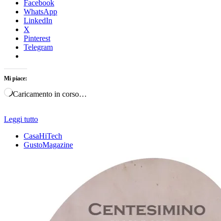
Facebook
WhatsApp
LinkedIn
X
Pinterest
Telegram
Mi piace:
Caricamento in corso…
Leggi tutto
CasaHiTech
GustoMagazine