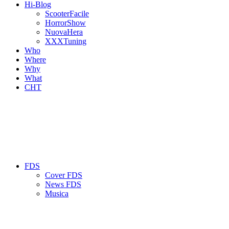
Hi-Blog
ScooterFacile
HorrorShow
NuovaHera
XXXTuning
Who
Where
Why
What
CHT
FDS
Cover FDS
News FDS
Musica