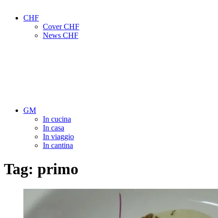
CHF
Cover CHF
News CHF
GM
In cucina
In casa
In viaggio
In cantina
Tag:
primo