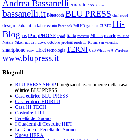
Andrea Bassanelli
Android
app
Apple
bassanelli.it
BLU PRESS
Bluetooth
chef
cloud
Hi-
design
Dolomiti
gamma
edizione
evento
Facebook
Full HD
GUSTO
Blog
iPHONE
Italia
iPad
Milano
mondo
musica
ipod
mercato
iOS
ottobre
Natale
nuovo
Roma
Nikon
nuova
prodotti
prodotto
san valentino
TERNI
smartphone
tablet
tecnologia
Wireless
USB
Windows 8
Sony
www.blupress.it
Blogroll
BLU PRESS SHOP
Il negozio di e-commerce della casa
editrice BLU PRESS
Casa editrice BLU PRESS
Casa editrice EDIBLU
Casa HI-TECH
Costruire HIFI
Fedeltà del Suono
I Quaderni di Costruire HIFI
Le Guide di Fedeltà del Suono
Nuova HERA