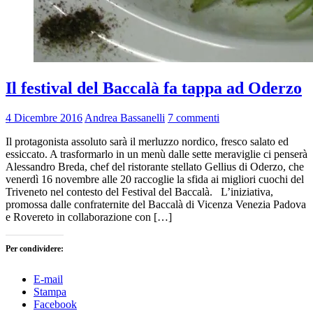
Il festival del Baccalà fa tappa ad Oderzo
4 Dicembre 2016
Andrea Bassanelli
7 commenti
Il protagonista assoluto sarà il merluzzo nordico, fresco salato ed
essiccato. A trasformarlo in un menù dalle sette meraviglie ci penserà
Alessandro Breda, chef del ristorante stellato Gellius di Oderzo, che
venerdì 16 novembre alle 20 raccoglie la sfida ai migliori cuochi del
Triveneto nel contesto del Festival del Baccalà. L’iniziativa,
promossa dalle confraternite del Baccalà di Vicenza Venezia Padova
e Rovereto in collaborazione con […]
Per condividere:
E-mail
Stampa
Facebook