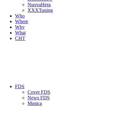
NuovaHera
XXXTuning
Who
Where
Why
What
CHT
FDS
Cover FDS
News FDS
Musica