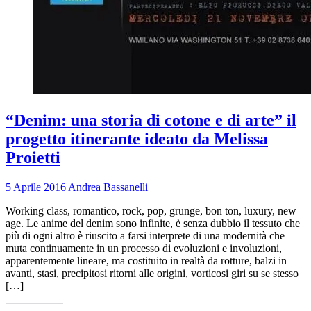
“Denim: una storia di cotone e di arte” il
progetto itinerante ideato da Melissa
Proietti
5 Aprile 2016
Andrea Bassanelli
Working class, romantico, rock, pop, grunge, bon ton, luxury, new
age. Le anime del denim sono infinite, è senza dubbio il tessuto che
più di ogni altro è riuscito a farsi interprete di una modernità che
muta continuamente in un processo di evoluzioni e involuzioni,
apparentemente lineare, ma costituito in realtà da rotture, balzi in
avanti, stasi, precipitosi ritorni alle origini, vorticosi giri su se stesso
[…]