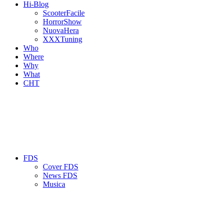
Hi-Blog
ScooterFacile
HorrorShow
NuovaHera
XXXTuning
Who
Where
Why
What
CHT
FDS
Cover FDS
News FDS
Musica