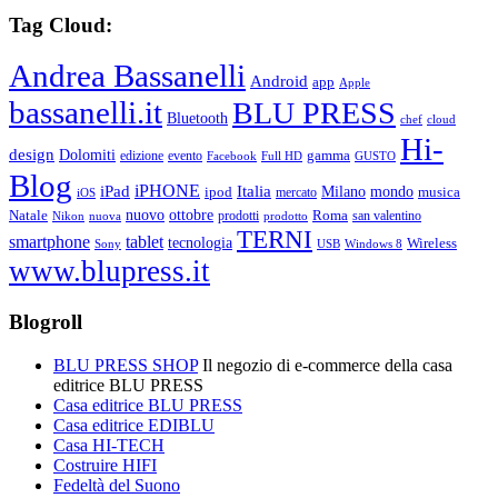
Tag Cloud:
Andrea Bassanelli
Android
app
Apple
bassanelli.it
BLU PRESS
Bluetooth
chef
cloud
Hi-
design
Dolomiti
gamma
edizione
evento
Facebook
Full HD
GUSTO
Blog
iPHONE
Italia
iPad
Milano
mondo
musica
ipod
mercato
iOS
ottobre
Natale
nuovo
Roma
Nikon
nuova
prodotti
prodotto
san valentino
TERNI
smartphone
tablet
tecnologia
Wireless
USB
Windows 8
Sony
www.blupress.it
Blogroll
BLU PRESS SHOP
Il negozio di e-commerce della casa
editrice BLU PRESS
Casa editrice BLU PRESS
Casa editrice EDIBLU
Casa HI-TECH
Costruire HIFI
Fedeltà del Suono