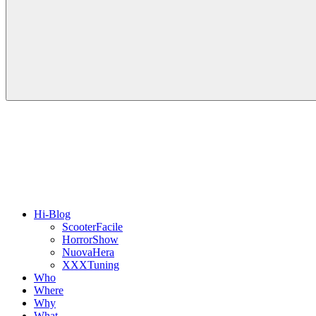
Hi-Blog
ScooterFacile
HorrorShow
NuovaHera
XXXTuning
Who
Where
Why
What