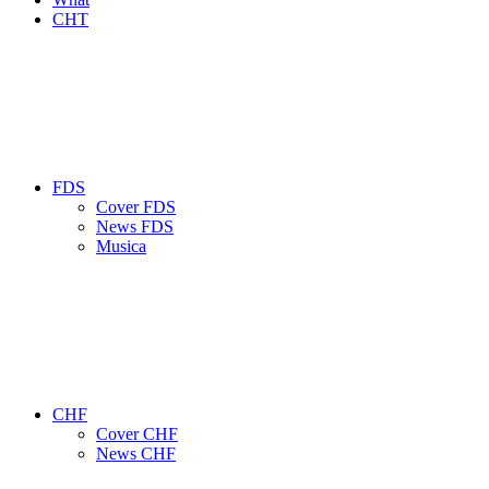
CHT
FDS
Cover FDS
News FDS
Musica
CHF
Cover CHF
News CHF