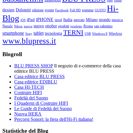
chef
cloud
Hi-
design
Dolomiti
gamma
edizione
evento
Facebook
Full HD
GUSTO
Blog
iPHONE
Italia
iPad
Milano
mondo
musica
ipod
mercato
iOS
ottobre
Natale
nuovo
Roma
Nikon
nuova
prodotti
prodotto
san valentino
TERNI
smartphone
tablet
tecnologia
Wireless
USB
Windows 8
Sony
www.blupress.it
Blogroll
BLU PRESS SHOP
Il negozio di e-commerce della casa
editrice BLU PRESS
Casa editrice BLU PRESS
Casa editrice EDIBLU
Casa HI-TECH
Costruire HIFI
Fedeltà del Suono
I Quaderni di Costruire HIFI
Le Guide di Fedeltà del Suono
Nuova HERA
Percorsi Sonori: la fiera dell'Hi-Fi italiana!
Statistiche del Blog