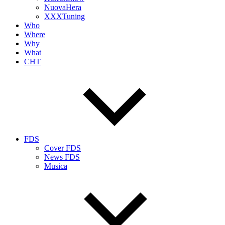
NuovaHera
XXXTuning
Who
Where
Why
What
CHT
FDS
Cover FDS
News FDS
Musica