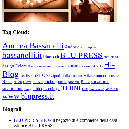
Tag Cloud:
Andrea Bassanelli
Android
app
Apple
bassanelli.it
BLU PRESS
Bluetooth
chef
cloud
Hi-
design
Dolomiti
gamma
edizione
evento
Facebook
Full HD
GUSTO
Blog
iPHONE
Italia
iPad
Milano
mondo
musica
ipod
mercato
iOS
ottobre
Natale
nuovo
Roma
Nikon
nuova
prodotti
prodotto
san valentino
TERNI
smartphone
tablet
tecnologia
Wireless
USB
Windows 8
Sony
www.blupress.it
Blogroll
BLU PRESS SHOP
Il negozio di e-commerce della casa
editrice BLU PRESS