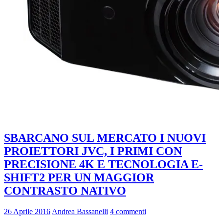
SBARCANO SUL MERCATO I NUOVI
PROIETTORI JVC, I PRIMI CON
PRECISIONE 4K E TECNOLOGIA E-
SHIFT2 PER UN MAGGIOR
CONTRASTO NATIVO
26 Aprile 2016
Andrea Bassanelli
4 commenti