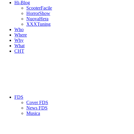
Hi-Blog
ScooterFacile
HorrorShow
NuovaHera
XXXTuning
Who
Where
Why
What
CHT
FDS
Cover FDS
News FDS
Musica