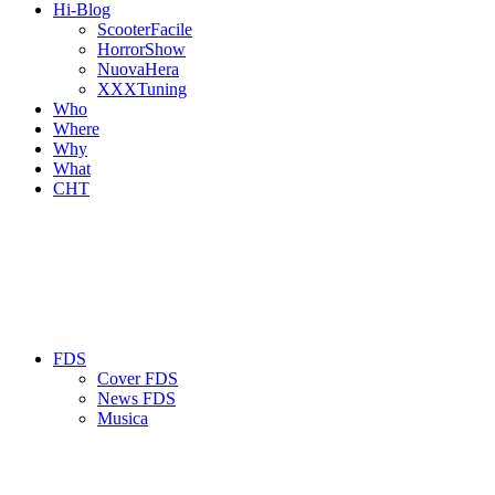
Hi-Blog
ScooterFacile
HorrorShow
NuovaHera
XXXTuning
Who
Where
Why
What
CHT
FDS
Cover FDS
News FDS
Musica