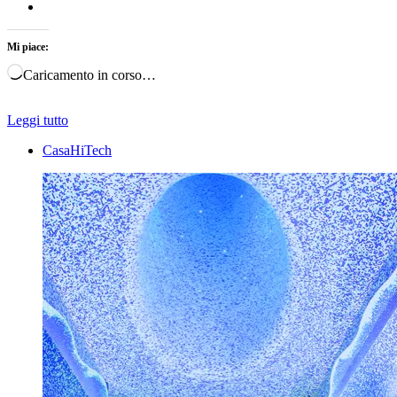
Mi piace:
Caricamento in corso…
Leggi tutto
CasaHiTech