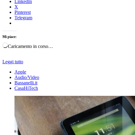
LinkedIn
X
Pinterest
Telegram
Mi piace:
Caricamento in corso…
Leggi tutto
Apple
Audio/Video
Bassanelli.it
CasaHiTech