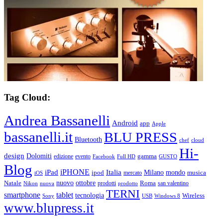
Tag Cloud:
Andrea Bassanelli
Android
app
Apple
bassanelli.it
BLU PRESS
Bluetooth
chef
cloud
Hi-
design
Dolomiti
gamma
edizione
evento
Facebook
Full HD
GUSTO
Blog
iPHONE
Italia
iPad
Milano
mondo
musica
ipod
mercato
iOS
ottobre
Natale
nuovo
Roma
Nikon
nuova
prodotti
prodotto
san valentino
TERNI
smartphone
tablet
tecnologia
Wireless
USB
Windows 8
Sony
www.blupress.it