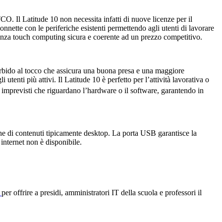
 TCO. Il Latitude 10 non necessita infatti di nuove licenze per il
nette con le periferiche esistenti permettendo agli utenti di lavorare
ienza touch computing sicura e coerente ad un prezzo competitivo.
orbido al tocco che assicura una buona presa e una maggiore
tenti più attivi. Il Latitude 10 è perfetto per l’attività lavorativa o
o imprevisti che riguardano l’hardware o il software, garantendo in
ione di contenuti tipicamente desktop. La porta USB garantisce la
internet non è disponibile.
l
per offrire a presidi, amministratori IT della scuola e professori il