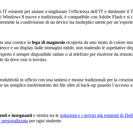
i IT esistenti per aiutare a migliorare l’efficienza dell’IT e diminuire il
i Windows 8 nuove e tradizionali, è compatibile con Adobe Flash e si con
permette la condivisione di un device tra molteplici utenti per un’esper
nta una cornice in
lega di magnesio
ricoperta da uno strato di colore m
ce e un display dalle immagini nitide, non tradendo le aspettative degli u
esperto è sempre disponibile online o al telefono per risolvere da remot
e da dove essi si trovino.
roduttività in ufficio con una tastiera e mouse tradizionali per la creaz
e un semplice trasferimento dei file oltre al back-up quando l’accesso a 
enti e insegnanti
e rientra tra le
soluzioni e i servizi già esistenti di Del
 personalizzata
per ogni studente.