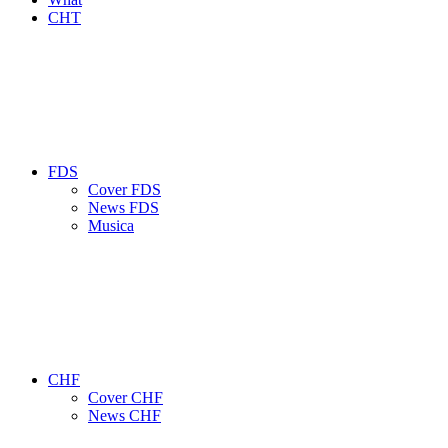
CHT
FDS
Cover FDS
News FDS
Musica
CHF
Cover CHF
News CHF