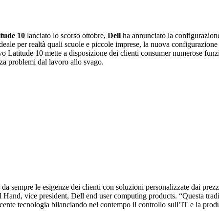
itude 10
lanciato lo scorso ottobre,
Dell
ha annunciato la configurazio
. Ideale per realtà quali scuole e piccole imprese, la nuova configurazion
vo Latitude 10 mette a disposizione dei clienti consumer numerose funzion
nza problemi dal lavoro allo svago.
 da sempre le esigenze dei clienti con soluzioni personalizzate dai prezz
l Hand, vice president, Dell end user computing products. “Questa tradizi
ecente tecnologia bilanciando nel contempo il controllo sull’IT e la produt