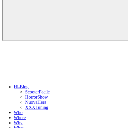
Hi-Blog
ScooterFacile
HorrorShow
NuovaHera
XXXTuning
Who
Where
Why
What